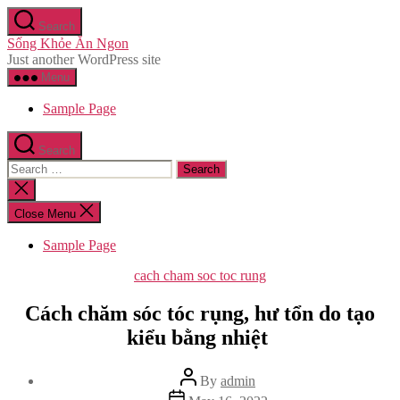
Skip
Search
to
Sống Khỏe Ăn Ngon
the
Just another WordPress site
content
Menu
Sample Page
Search
Search
for:
Close
search
Close Menu
Sample Page
Categories
cach cham soc toc rung
Cách chăm sóc tóc rụng, hư tổn do tạo
kiểu bằng nhiệt
Post
By
admin
author
Post