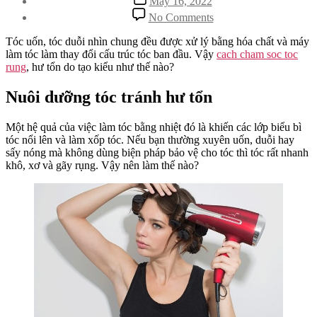
May 16, 2022
date
on
No Comments
Cách
chăm
Tóc uốn, tóc duỗi nhìn chung đều được xử lý bằng hóa chất và máy
sóc
làm tóc làm thay đổi cấu trúc tóc ban đầu. Vậy
cach cham soc toc
tóc
rung
, hư tổn do tạo kiểu như thế nào?
rụng,
hư
Nuôi dưỡng tóc tránh hư tổn
tổn
do
Một hệ quả của việc làm tóc bằng nhiệt đó là khiến các lớp biểu bì
tạo
tóc nổi lên và làm xốp tóc. Nếu bạn thường xuyên uốn, duỗi hay
kiểu
sấy nóng mà không dùng biện pháp bảo vệ cho tóc thì tóc rất nhanh
bằng
khô, xơ và gãy rụng. Vậy nên làm thế nào?
nhiệt