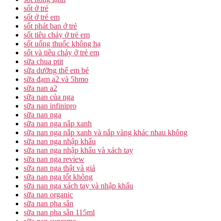
sốt ở trẻ
sốt ở trẻ em
sốt phát ban ở trẻ
sốt tiêu chảy ở trẻ em
sốt uống thuốc không hạ
sốt và tiêu chảy ở trẻ em
sữa chua ptit
sữa dưỡng thể em bé
sữa đạm a2 và 5hmo
sữa nan a2
sữa nan của nga
sữa nan infinipro
sữa nan nga
sữa nan nga nắp xanh
sữa nan nga nắp xanh và nắp vàng khác nhau không
sữa nan nga nhập khẩu
sữa nan nga nhập khẩu và xách tay
sữa nan nga review
sữa nan nga thật và giả
sữa nan nga tốt không
sữa nan nga xách tay và nhập khẩu
sữa nan organic
sữa nan pha sẵn
sữa nan pha sẵn 115ml