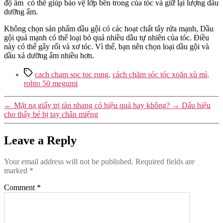
độ ẩm có thể giúp bảo vệ lớp bên trong của tóc và giữ lại lượng dầu
dưỡng ẩm.
Không chọn sản phẩm dầu gội có các hoạt chất tẩy rửa mạnh, Dầu
gội quá mạnh có thể loại bỏ quá nhiều dầu tự nhiên của tóc. Điều
này có thể gây rối và xơ tóc. Vì thế, bạn nên chọn loại dầu gội và
dầu xả dưỡng ẩm nhiều hơn.
Tags
cach cham soc toc rung
,
cách chăm sóc tóc xoăn xù mì
,
rohto 50 megumi
←
Mặt nạ giấy trị tàn nhang có hiệu quả hay không?
→
Dấu hiệu
cho thấy bé bị tay chân miệng
Leave a Reply
Your email address will not be published.
Required fields are
marked
*
Comment
*