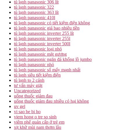
tủ lạnh panasonic 306 lít
tủ lạnh panasonic 322
tủ lạnh panasonic 363 lít
tủ lạnh panasonic 410l
tủ lạnh panasonic có tiết kiệm điện không
tủ lạnh panasonic giá bao nhiêu tiền
tủ lạnh panasonic inverter 255 lít
tủ lạnh panasonic inverter 255l
tủ lạnh panasonic inverter 500l
tủ lạnh panasonic loại nhỏ
tủ lạnh panasonic mặt gương
tủ lạnh panasonic ngăn đá khổng lồ jumbo
tủ lạnh panasonic nhỏ
tủ lạnh panasonic số mấy mạnh nhất
tủ lạnh siêu tiết kiệm điện
tủ lạnh to 2 cánh
tư vấn máy giặt
Uncategorized
uống thuốc giảm đau
uống thuốc giảm đau nhiều có hại không
uv gel
vi sao be bi ho
viem hong o tre so sinh
viêm phế quản cấp ở trẻ em
xịt khử mùi nam thơm lâu