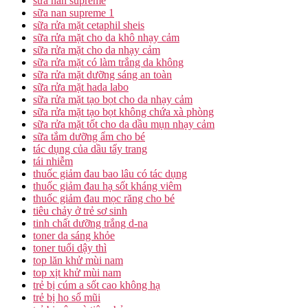
sữa nan supreme
sữa nan supreme 1
sữa rửa mặt cetaphil sheis
sữa rửa mặt cho da khô nhạy cảm
sữa rửa mặt cho da nhạy cảm
sữa rửa mặt có làm trắng da không
sữa rửa mặt dưỡng sáng an toàn
sữa rửa mặt hada labo
sữa rửa mặt tạo bọt cho da nhạy cảm
sữa rửa mặt tạo bọt không chứa xà phòng
sữa rửa mặt tốt cho da dầu mụn nhạy cảm
sữa tắm dưỡng ẩm cho bé
tác dụng của dầu tẩy trang
tái nhiễm
thuốc giảm đau bao lâu có tác dụng
thuốc giảm đau hạ sốt kháng viêm
thuốc giảm đau mọc răng cho bé
tiêu chảy ở trẻ sơ sinh
tinh chất dưỡng trắng d-na
toner da sáng khỏe
toner tuổi dậy thì
top lăn khử mùi nam
top xịt khử mùi nam
trẻ bị cúm a sốt cao không hạ
trẻ bị ho sổ mũi