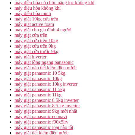
máy điều hòa có chức năng lọc không khí
máy điều hòa không khí
máy điều hòa multi
máy giặt 10kg cửa trên
máy giặt active foam
máy giặt cho gia đình 4 người
máy giặt cửa trên
máy giặt cửa trên 10kg
máy giặt cửa trên 9kg
máy giặt cửa trước 9kg
máy giặt inverter
máy giặt lồng ngang panasonic
máy giặt nào tiết kiệm điện nước
máy giặt panasonic 10 5kg
máy giặt panasonic 10kg
máy giặt panasonic 10kg inverter
máy giặt panasonic 11 5kg
máy giặt panasonic 11kg
máy giặt panasonic 8 5kg inverter
máy giặt panasonic 8.5 kg inverter
máy giặt panasonic 9kg mới nhất
máy giặt panasonic econavi
máy giặt panasonic f90x5lrv
máy giặt panasonic loại nào tốt
máy giặt tiết kiệm điện nước