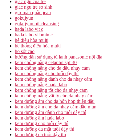
giấc ngủ của trẻ
giac ngu tre so sinh
giữ màu quần jean
gokujyun
gokujyun oil cleansing
hada labo vit c
hada labo vitamin c
hệ điều hòa multi
hệ thống điều hòa multi
ho sốt cao
hướng dẫn sử dụng tủ lạnh panasonic nội địa
kem chống nắng cetaphil spf 30
kem chống nắng cho da dầu nhạy cảm
kem chống nắng cho tuổi dậy thì
kem chống nắng dành cho da nhạy cảm
kem chống nắng hada labo
kem chống nắng tốt cho da nhạy cảm
kem chống nắng vật lý cho da nhạy cảm
kem dưỡng ẩm cho da hỗn hợp thiên dầu
kem dưỡng ẩm cho da nhạy cảm dầu mụn
kem dưỡng ẩm dành cho tuổi dậy thì
kem dưỡng ẩm hada labo
kem dưỡng cho tuổi dậy thì
kem dưỡng da mặt tuổi dậy thì
kem dưỡng da tuổi dậy thì