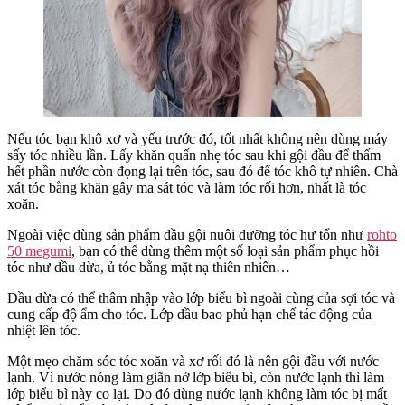
Nếu tóc bạn khô xơ và yếu trước đó, tốt nhất không nên dùng máy
sấy tóc nhiều lần. Lấy khăn quấn nhẹ tóc sau khi gội đầu để thấm
hết phần nước còn đọng lại trên tóc, sau đó để tóc khô tự nhiên. Chà
xát tóc bằng khăn gây ma sát tóc và làm tóc rối hơn, nhất là tóc
xoăn.
Ngoài việc dùng sản phẩm dầu gội nuôi dưỡng tóc hư tổn như
rohto
50 megumi
, bạn có thể dùng thêm một số loại sản phẩm phục hồi
tóc như dầu dừa, ủ tóc bằng mặt nạ thiên nhiên…
Dầu dừa có thể thâm nhập vào lớp biểu bì ngoài cùng của sợi tóc và
cung cấp độ ẩm cho tóc. Lớp dầu bao phủ hạn chế tác động của
nhiệt lên tóc.
Một mẹo chăm sóc tóc xoăn và xơ rối đó là nên gội đầu với nước
lạnh. Vì nước nóng làm giãn nở lớp biểu bì, còn nước lạnh thì làm
lớp biểu bì này co lại. Do đó dùng nước lạnh không làm tóc bị mất