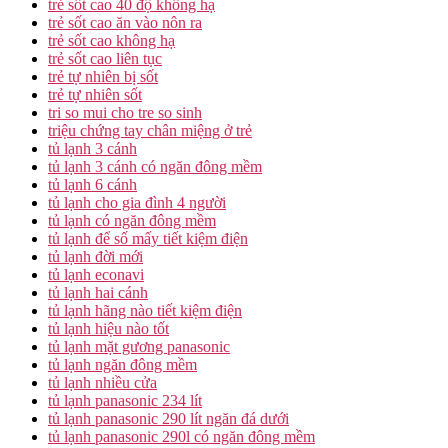
trẻ sốt cao 40 độ không hạ
trẻ sốt cao ăn vào nôn ra
trẻ sốt cao không hạ
trẻ sốt cao liên tục
trẻ tự nhiên bị sốt
trẻ tự nhiên sốt
tri so mui cho tre so sinh
triệu chứng tay chân miệng ở trẻ
tủ lạnh 3 cánh
tủ lạnh 3 cánh có ngăn đông mềm
tủ lạnh 6 cánh
tủ lạnh cho gia đình 4 người
tủ lạnh có ngăn đông mềm
tủ lạnh để số mấy tiết kiệm điện
tủ lạnh đời mới
tủ lạnh econavi
tủ lạnh hai cánh
tủ lạnh hãng nào tiết kiệm điện
tủ lạnh hiệu nào tốt
tủ lạnh mặt gương panasonic
tủ lạnh ngăn đông mềm
tủ lạnh nhiều cửa
tủ lạnh panasonic 234 lít
tủ lạnh panasonic 290 lít ngăn đá dưới
tủ lạnh panasonic 290l có ngăn đông mềm