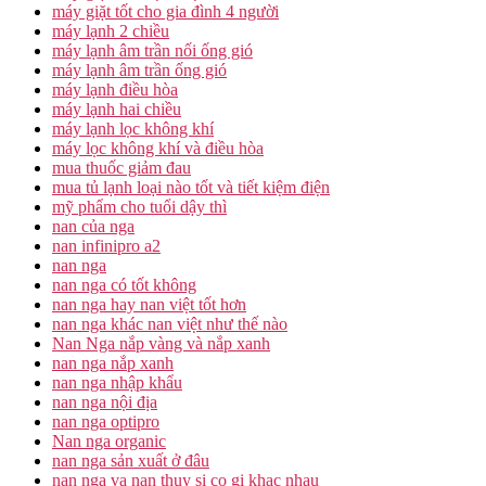
máy giặt tốt cho gia đình 4 người
máy lạnh 2 chiều
máy lạnh âm trần nối ống gió
máy lạnh âm trần ống gió
máy lạnh điều hòa
máy lạnh hai chiều
máy lạnh lọc không khí
máy lọc không khí và điều hòa
mua thuốc giảm đau
mua tủ lạnh loại nào tốt và tiết kiệm điện
mỹ phẩm cho tuổi dậy thì
nan của nga
nan infinipro a2
nan nga
nan nga có tốt không
nan nga hay nan việt tốt hơn
nan nga khác nan việt như thế nào
Nan Nga nắp vàng và nắp xanh
nan nga nắp xanh
nan nga nhập khẩu
nan nga nội địa
nan nga optipro
Nan nga organic
nan nga sản xuất ở đâu
nan nga va nan thuy si co gi khac nhau