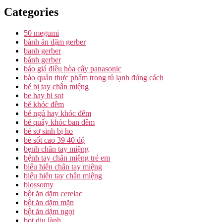
Categories
50 megumi
bánh ăn dặm gerber
banh gerber
bánh gerber
báo giá điều hòa cây panasonic
bảo quản thực phẩm trong tủ lạnh đúng cách
bé bị tay chân miệng
be hay bi sot
bé khóc đêm
bé ngủ hay khóc đêm
bé quấy khóc ban đêm
bé sơ sinh bị ho
bé sốt cao 39 40 độ
bẹnh chân tay miệng
bệnh tay chân miệng trẻ em
biểu hiện chân tay miệng
biểu hiện tay chân miệng
blossomy
bột ăn dặm cerelac
bột ăn dặm mặn
bột ăn dặm ngọt
bọt dịu lành