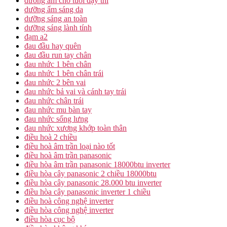
dưỡng ẩm cho tuổi dậy thì
dưỡng ẩm sáng da
dưỡng sáng an toàn
dưỡng sáng lành tính
đạm a2
đau đầu hay quên
đau đầu run tay chân
đau nhức 1 bên chân
đau nhức 1 bên chân trái
đau nhức 2 bên vai
đau nhức bả vai và cánh tay trái
đau nhức chân trái
đau nhức mu bàn tay
đau nhức sống lưng
đau nhức xương khớp toàn thân
điều hoà 2 chiều
điều hoà âm trần loại nào tốt
điều hoà âm trần panasonic
điều hòa âm trần panasonic 18000btu inverter
điều hòa cây panasonic 2 chiều 18000btu
điều hòa cây panasonic 28.000 btu inverter
điều hòa cây panasonic inverter 1 chiều
điều hoà công nghệ inverter
điều hòa công nghệ inverter
điều hòa cục bộ