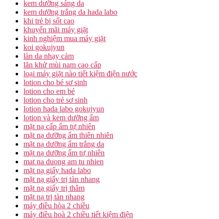
kem dưỡng sáng da
kem dưỡng trắng da hada labo
khi trẻ bị sốt cao
khuyến mãi máy giặt
kinh nghiệm mua máy giặt
koi gokujyun
làn da nhạy cảm
lăn khử mùi nam cao cấp
loại máy giặt nào tiết kiệm điện nước
lotion cho bé sơ sinh
lotion cho em bé
lotion cho trẻ sơ sinh
lotion hada labo gokujyun
lotion và kem dưỡng ẩm
mặt nạ cấp ẩm tự nhiên
mặt nạ dưỡng ẩm thiên nhiên
mặt nạ dưỡng ẩm trắng da
mặt nạ dưỡng ẩm tự nhiên
mat na duong am tu nhien
mặt nạ giấy hada labo
mặt nạ giấy trị tàn nhang
mặt nạ giấy trị thâm
mặt nạ trị tàn nhang
máy điều hòa 2 chiều
máy điều hoà 2 chiều tiết kiệm điện