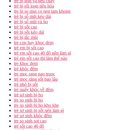
trẻ bị nôn và tiêu chảy
trẻ bị rối loạn tiêu hóa
tre bi so mui co nen tam khong
trẻ bị sổ mũi kéo dài
trẻ bị sổ mũi và ho
trẻ bị sốt cao
trẻ bị sốt kéo dài
trẻ bị tắc mũi
tre con hay khoc dem
trẻ em bị sốt cao
trẻ em sốt cao 40 độ nên làm gì
trẻ em sốt cao thì làm thế nào
tre khoc dem
trẻ khóc đêm
tre moc rang nao truoc
trẻ mọc răng sốt bao lâu
trẻ nhỏ bị sốt
trẻ quấy khóc về đêm
trẻ sơ sinh bị ho
tre so sinh bi ho
tre so sinh bi ho kho khe
trẻ sơ sinh bị sốt nên làm gì
trẻ sơ sinh khóc đêm
tre so sinh sot cao
trẻ sốt cao 40 độ