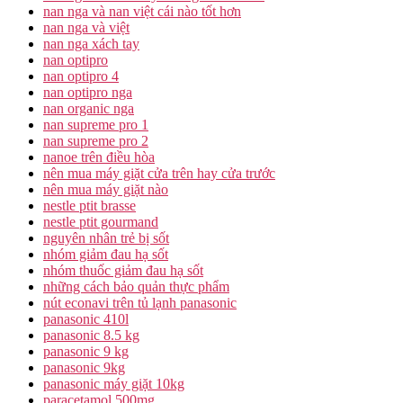
nan nga và nan việt cái nào tốt hơn
nan nga và việt
nan nga xách tay
nan optipro
nan optipro 4
nan optipro nga
nan organic nga
nan supreme pro 1
nan supreme pro 2
nanoe trên điều hòa
nên mua máy giặt cửa trên hay cửa trước
nên mua máy giặt nào
nestle ptit brasse
nestle ptit gourmand
nguyên nhân trẻ bị sốt
nhóm giảm đau hạ sốt
nhóm thuốc giảm đau hạ sốt
những cách bảo quản thực phẩm
nút econavi trên tủ lạnh panasonic
panasonic 410l
panasonic 8.5 kg
panasonic 9 kg
panasonic 9kg
panasonic máy giặt 10kg
paracetamol 500mg