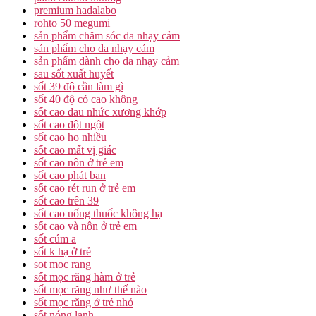
premium hadalabo
rohto 50 megumi
sản phẩm chăm sóc da nhạy cảm
sản phẩm cho da nhạy cảm
sản phẩm dành cho da nhạy cảm
sau sốt xuất huyết
sốt 39 độ cần làm gì
sốt 40 độ có cao không
sốt cao đau nhức xương khớp
sốt cao đột ngột
sốt cao ho nhiều
sốt cao mất vị giác
sốt cao nôn ở trẻ em
sốt cao phát ban
sốt cao rét run ở trẻ em
sốt cao trên 39
sốt cao uống thuốc không hạ
sốt cao và nôn ở trẻ em
sốt cúm a
sốt k hạ ở trẻ
sot moc rang
sốt mọc răng hàm ở trẻ
sốt mọc răng như thế nào
sốt mọc răng ở trẻ nhỏ
sốt nóng lạnh