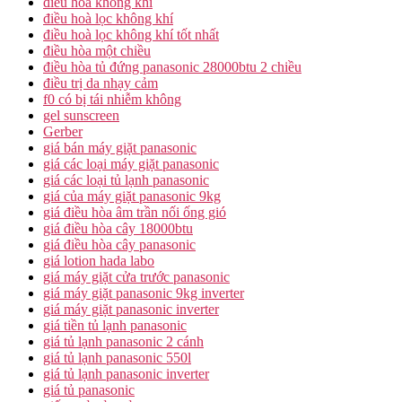
điều hòa không khí
điều hoà lọc không khí
điều hoà lọc không khí tốt nhất
điều hòa một chiều
điều hòa tủ đứng panasonic 28000btu 2 chiều
điều trị da nhạy cảm
f0 có bị tái nhiễm không
gel sunscreen
Gerber
giá bán máy giặt panasonic
giá các loại máy giặt panasonic
giá các loại tủ lạnh panasonic
giá của máy giặt panasonic 9kg
giá điều hòa âm trần nối ống gió
giá điều hòa cây 18000btu
giá điều hòa cây panasonic
giá lotion hada labo
giá máy giặt cửa trước panasonic
giá máy giặt panasonic 9kg inverter
giá máy giặt panasonic inverter
giá tiền tủ lạnh panasonic
giá tủ lạnh panasonic 2 cánh
giá tủ lạnh panasonic 550l
giá tủ lạnh panasonic inverter
giá tủ panasonic