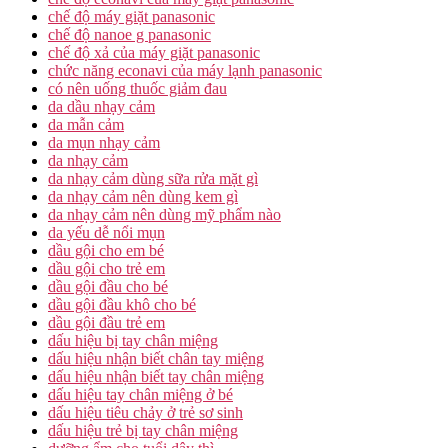
chế độ máy giặt panasonic
chế độ nanoe g panasonic
chế độ xả của máy giặt panasonic
chức năng econavi của máy lạnh panasonic
có nên uống thuốc giảm đau
da dầu nhạy cảm
da mẫn cảm
da mụn nhạy cảm
da nhạy cảm
da nhạy cảm dùng sữa rửa mặt gì
da nhạy cảm nên dùng kem gì
da nhạy cảm nên dùng mỹ phẩm nào
da yếu dễ nổi mụn
dầu gội cho em bé
dầu gội cho trẻ em
dầu gội đầu cho bé
dầu gội đầu khô cho bé
dầu gội đầu trẻ em
dấu hiệu bị tay chân miệng
dấu hiệu nhận biết chân tay miệng
dấu hiệu nhận biết tay chân miệng
dấu hiệu tay chân miệng ở bé
dấu hiệu tiêu chảy ở trẻ sơ sinh
dấu hiệu trẻ bị tay chân miệng