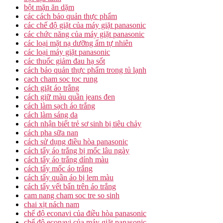
bột mặn ăn dặm
các cách bảo quản thực phẩm
các chế độ giặt của máy giặt panasonic
các chức năng của máy giặt panasonic
các loại mặt nạ dưỡng ẩm tự nhiên
các loại máy giặt panasonic
các thuốc giảm đau hạ sốt
cách bảo quản thực phẩm trong tủ lạnh
cach cham soc toc rung
cách giặt áo trắng
cách giữ màu quần jeans đen
cách làm sạch áo trắng
cách làm sáng da
cách nhận biết trẻ sơ sinh bị tiêu chảy
cách pha sữa nan
cách sử dụng điều hòa panasonic
cách tẩy áo trắng bị mốc lâu ngày
cách tẩy áo trắng dính màu
cách tẩy mốc áo trắng
cách tẩy quần áo bị lem màu
cách tẩy vết bẩn trên áo trắng
cam nang cham soc tre so sinh
chai xịt nách nam
chế độ econavi của điều hòa panasonic
chế độ econavi của máy giặt panasonic