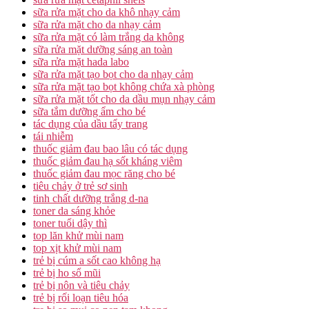
sữa rửa mặt cho da khô nhạy cảm
sữa rửa mặt cho da nhạy cảm
sữa rửa mặt có làm trắng da không
sữa rửa mặt dưỡng sáng an toàn
sữa rửa mặt hada labo
sữa rửa mặt tạo bọt cho da nhạy cảm
sữa rửa mặt tạo bọt không chứa xà phòng
sữa rửa mặt tốt cho da dầu mụn nhạy cảm
sữa tắm dưỡng ẩm cho bé
tác dụng của dầu tẩy trang
tái nhiễm
thuốc giảm đau bao lâu có tác dụng
thuốc giảm đau hạ sốt kháng viêm
thuốc giảm đau mọc răng cho bé
tiêu chảy ở trẻ sơ sinh
tinh chất dưỡng trắng d-na
toner da sáng khỏe
toner tuổi dậy thì
top lăn khử mùi nam
top xịt khử mùi nam
trẻ bị cúm a sốt cao không hạ
trẻ bị ho sổ mũi
trẻ bị nôn và tiêu chảy
trẻ bị rối loạn tiêu hóa