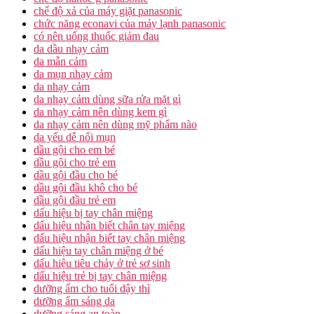
chế độ xả của máy giặt panasonic
chức năng econavi của máy lạnh panasonic
có nên uống thuốc giảm đau
da dầu nhạy cảm
da mẫn cảm
da mụn nhạy cảm
da nhạy cảm
da nhạy cảm dùng sữa rửa mặt gì
da nhạy cảm nên dùng kem gì
da nhạy cảm nên dùng mỹ phẩm nào
da yếu dễ nổi mụn
dầu gội cho em bé
dầu gội cho trẻ em
dầu gội đầu cho bé
dầu gội đầu khô cho bé
dầu gội đầu trẻ em
dấu hiệu bị tay chân miệng
dấu hiệu nhận biết chân tay miệng
dấu hiệu nhận biết tay chân miệng
dấu hiệu tay chân miệng ở bé
dấu hiệu tiêu chảy ở trẻ sơ sinh
dấu hiệu trẻ bị tay chân miệng
dưỡng ẩm cho tuổi dậy thì
dưỡng ẩm sáng da
dưỡng sáng an toàn