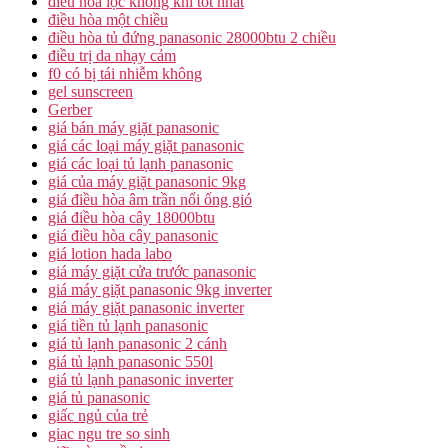
điều hoà lọc không khí tốt nhất
điều hòa một chiều
điều hòa tủ đứng panasonic 28000btu 2 chiều
điều trị da nhạy cảm
f0 có bị tái nhiễm không
gel sunscreen
Gerber
giá bán máy giặt panasonic
giá các loại máy giặt panasonic
giá các loại tủ lạnh panasonic
giá của máy giặt panasonic 9kg
giá điều hòa âm trần nối ống gió
giá điều hòa cây 18000btu
giá điều hòa cây panasonic
giá lotion hada labo
giá máy giặt cửa trước panasonic
giá máy giặt panasonic 9kg inverter
giá máy giặt panasonic inverter
giá tiền tủ lạnh panasonic
giá tủ lạnh panasonic 2 cánh
giá tủ lạnh panasonic 550l
giá tủ lạnh panasonic inverter
giá tủ panasonic
giấc ngủ của trẻ
giac ngu tre so sinh