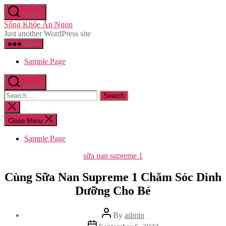
Skip
Search
to
Sống Khỏe Ăn Ngon
the
Just another WordPress site
content
Menu
Sample Page
Search
Search
for:
Close
search
Close Menu
Sample Page
Categories
sữa nan supreme 1
Cùng Sữa Nan Supreme 1 Chăm Sóc Dinh
Dưỡng Cho Bé
Post
By
admin
author
Post