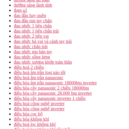
dưỡng sáng lành tính
đạm a2
đau đầu hay quên
đau đầu run tay chân
đau nhức 1 bên chân
đau nhức 1 bên chân trái
đau nhức 2 bên vai
đau nhức bả vai và cánh tay trái
đau nhức chân trái
đau nhức mu bàn tay
đau nhức sống lưng
đau nhức xương khớp toàn thân
điều hoà 2 chiều
điều hoà âm trần loại nào tốt
điều hoà âm trần panasonic
điều hòa âm trần panasonic 18000btu inverter
điều hòa cây panasonic 2 chiều 18000btu
điều hòa cây panasonic 28.000 btu inverter
điều hòa cây panasonic inverter 1 chiều
điều hoà công nghệ inverter
điều hòa công nghệ inverter
điều hòa cục bộ
điều hòa không khí
điều hoà lọc không khí