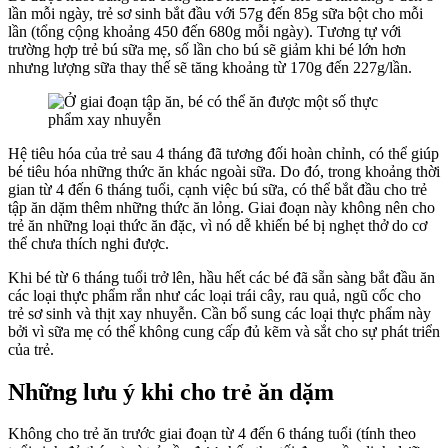
lần mỗi ngày, trẻ sơ sinh bắt đầu với 57g đến 85g sữa bột cho mỗi
lần (tổng cộng khoảng 450 đến 680g mỗi ngày). Tương tự với
trường hợp trẻ bú sữa mẹ, số lần cho bú sẽ giảm khi bé lớn hơn
nhưng lượng sữa thay thế sẽ tăng khoảng từ 170g đến 227g/lần.
Hệ tiêu hóa của trẻ sau 4 tháng đã tương đối hoàn chỉnh, có thể giúp
bé tiêu hóa những thức ăn khác ngoài sữa. Do đó, trong khoảng thời
gian từ 4 đến 6 tháng tuổi, cạnh việc bú sữa, có thể bắt đầu cho trẻ
tập ăn dặm thêm những thức ăn lỏng. Giai đoạn này không nên cho
trẻ ăn những loại thức ăn đặc, vì nó dễ khiến bé bị nghẹt thở do cơ
thể chưa thích nghi được.
Khi bé từ 6 tháng tuổi trở lên, hầu hết các bé đã sẵn sàng bắt đầu ăn
các loại thực phẩm rắn như các loại trái cây, rau quả, ngũ cốc cho
trẻ sơ sinh và thịt xay nhuyễn. Cần bổ sung các loại thực phẩm này
bởi vì sữa mẹ có thể không cung cấp đủ kẽm và sắt cho sự phát triển
của trẻ.
Những lưu ý khi cho trẻ ăn dặm
Không cho trẻ ăn trước giai đoạn từ 4 đến 6 tháng tuổi (tính theo