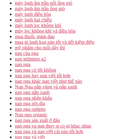
máy lạnh âm trần nối ống gió
máy lạnh âm trần ống gió
máy lạnh điều hòa
máy lạnh hai chiều
máy lạnh lọc không khí
máy lọc không khí và điều hòa
mua thuốc giảm đau
mua tủ lạnh loại nào tốt và tiết kiệm điện
mỹ phẩm cho tuổi dậy thì
nan của nga
nan infinipro a2
nan nga
nan nga có tốt không
nan nga hay nan việt tốt hơn
nan nga khác nan việt như thế nào
Nan Nga nắp vàng và nắp xanh
nan nga nắp xanh
nan nga nhập khẩu
nan nga nội địa
nan nga optipro
Nan nga organic
nan nga sản xuất ở đâu
nan nga va nan thuy si co gi khac nhau
nan nga và nan việt cái nào tốt hơn
nan nga và việt