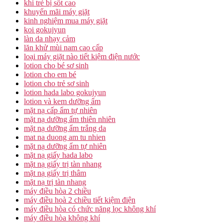
khi trẻ bị sốt cao
khuyến mãi máy giặt
kinh nghiệm mua máy giặt
koi gokujyun
làn da nhạy cảm
lăn khử mùi nam cao cấp
loại máy giặt nào tiết kiệm điện nước
lotion cho bé sơ sinh
lotion cho em bé
lotion cho trẻ sơ sinh
lotion hada labo gokujyun
lotion và kem dưỡng ẩm
mặt nạ cấp ẩm tự nhiên
mặt nạ dưỡng ẩm thiên nhiên
mặt nạ dưỡng ẩm trắng da
mat na duong am tu nhien
mặt nạ dưỡng ẩm tự nhiên
mặt nạ giấy hada labo
mặt nạ giấy trị tàn nhang
mặt nạ giấy trị thâm
mặt nạ trị tàn nhang
máy điều hòa 2 chiều
máy điều hoà 2 chiều tiết kiệm điện
máy điều hòa có chức năng lọc không khí
máy điều hòa không khí