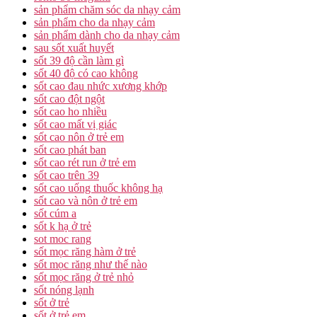
sản phẩm chăm sóc da nhạy cảm
sản phẩm cho da nhạy cảm
sản phẩm dành cho da nhạy cảm
sau sốt xuất huyết
sốt 39 độ cần làm gì
sốt 40 độ có cao không
sốt cao đau nhức xương khớp
sốt cao đột ngột
sốt cao ho nhiều
sốt cao mất vị giác
sốt cao nôn ở trẻ em
sốt cao phát ban
sốt cao rét run ở trẻ em
sốt cao trên 39
sốt cao uống thuốc không hạ
sốt cao và nôn ở trẻ em
sốt cúm a
sốt k hạ ở trẻ
sot moc rang
sốt mọc răng hàm ở trẻ
sốt mọc răng như thế nào
sốt mọc răng ở trẻ nhỏ
sốt nóng lạnh
sốt ở trẻ
sốt ở trẻ em