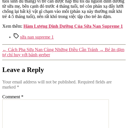
tuổi sinh đủ tháng) vì trẻ cần được hấp thu tối đa nguồn dinh dưỡng
từ sữa mẹ, bên cạnh đó trước 4 tháng tuổi, trẻ còn phản xạ đẩy lưỡi
chống lại bất kỳ vật gì chạm vào môi (phản xạ này thường mất khi
trẻ 4-5 tháng tuổi), nên rất khó trong việc tập cho trẻ ăn dặm.
Xem thêm:
Hàm Lượng Dinh Dưỡng Của Sữa Nan Supreme 1
Tags
sữa nan supreme 1
←
Cách Pha Sữa Nan Cùng Những Điều Cần Tránh
→
Bé ăn dặm
tự chỉ huy với bánh gerber
Leave a Reply
Your email address will not be published.
Required fields are
marked
*
Comment
*