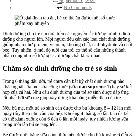
September 6, 2022
date
on
No Comments
Cùng
Sữa
Nan
Supreme
1
Dinh dưỡng cho trẻ em dựa trên các nguyên tắc tương tự như dinh
Chăm
dưỡng cho người lớn. Mọi người đều cần các loại chất dinh dưỡng
Sóc
giống nhau như protein, vitamin, khoáng chất, carbohydrate và chất
Dinh
béo. Tuy nhiên, ở mỗi độ tuổi của trẻ, cơ thể sẽ cần những thành
Dưỡng
phần cũng như số lượng các dưỡng chất khác nhau.
Cho
Bé
Chăm sóc dinh dưỡng cho trẻ sơ sinh
Trong 6 tháng đầu đời, trẻ chưa cần bất kỳ chất dinh dưỡng nào
khác ngoài sữa mẹ, sữa công thức (
sữa nan supreme 1
) hay sự kết
hợp của cả hai. Nhu cầu dinh dưỡng của trẻ sơ sinh được đáp ứng
tốt nhất bởi sữa mẹ giúp xây dựng khả năng miễn dịch của trẻ.
Nếu bú mẹ, một trẻ sơ sinh cần được cho bú khoảng 8 – 12 lần mỗi
ngày (tùy theo nhu cầu của bé). Khoảng 4 tháng, số lần bú của bé
có thể giảm xuống còn 6 đến 8 lần mỗi ngày, tuy nhiên lượng sữa
trong mỗi lần bú sẽ tăng lên.
Bé được nuôi bằng sữa công thức nên được cho bú khoảng 6 đến 8