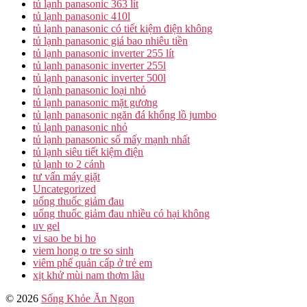
tủ lạnh panasonic 363 lít
tủ lạnh panasonic 410l
tủ lạnh panasonic có tiết kiệm điện không
tủ lạnh panasonic giá bao nhiêu tiền
tủ lạnh panasonic inverter 255 lít
tủ lạnh panasonic inverter 255l
tủ lạnh panasonic inverter 500l
tủ lạnh panasonic loại nhỏ
tủ lạnh panasonic mặt gương
tủ lạnh panasonic ngăn đá khổng lồ jumbo
tủ lạnh panasonic nhỏ
tủ lạnh panasonic số mấy mạnh nhất
tủ lạnh siêu tiết kiệm điện
tủ lạnh to 2 cánh
tư vấn máy giặt
Uncategorized
uống thuốc giảm đau
uống thuốc giảm đau nhiều có hại không
uv gel
vi sao be bi ho
viem hong o tre so sinh
viêm phế quản cấp ở trẻ em
xịt khử mùi nam thơm lâu
© 2026
Sống Khỏe Ăn Ngon