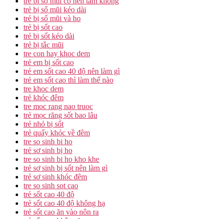
tre bi so mui co nen tam khong
trẻ bị sổ mũi kéo dài
trẻ bị sổ mũi và ho
trẻ bị sốt cao
trẻ bị sốt kéo dài
trẻ bị tắc mũi
tre con hay khoc dem
trẻ em bị sốt cao
trẻ em sốt cao 40 độ nên làm gì
trẻ em sốt cao thì làm thế nào
tre khoc dem
trẻ khóc đêm
tre moc rang nao truoc
trẻ mọc răng sốt bao lâu
trẻ nhỏ bị sốt
trẻ quấy khóc về đêm
tre so sinh bi ho
trẻ sơ sinh bị ho
tre so sinh bi ho kho khe
trẻ sơ sinh bị sốt nên làm gì
trẻ sơ sinh khóc đêm
tre so sinh sot cao
trẻ sốt cao 40 độ
trẻ sốt cao 40 độ không hạ
trẻ sốt cao ăn vào nôn ra