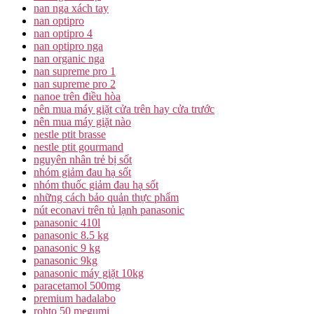
nan nga xách tay
nan optipro
nan optipro 4
nan optipro nga
nan organic nga
nan supreme pro 1
nan supreme pro 2
nanoe trên điều hòa
nên mua máy giặt cửa trên hay cửa trước
nên mua máy giặt nào
nestle ptit brasse
nestle ptit gourmand
nguyên nhân trẻ bị sốt
nhóm giảm đau hạ sốt
nhóm thuốc giảm đau hạ sốt
những cách bảo quản thực phẩm
nút econavi trên tủ lạnh panasonic
panasonic 410l
panasonic 8.5 kg
panasonic 9 kg
panasonic 9kg
panasonic máy giặt 10kg
paracetamol 500mg
premium hadalabo
rohto 50 megumi