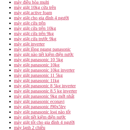
máy điều hòa multi
máy giặt 10kg cửa trên
máy giặt active foam
máy giặt cho gia đình 4 người
máy giặt cửa trên
máy giặt cửa trên 10kg
máy giặt cửa trên 9kg
máy giặt cửa trước 9kg
máy giặt inverter
máy giặt lồng ngang panasonic
máy giặt nào tiết kiệm điện nước
máy giặt panasonic 10 5kg
máy giặt panasonic 10kg
máy giặt panasonic 10kg inverter
máy giặt panasonic 11 5kg
máy giặt panasonic 11kg
máy giặt panasonic 8 5kg inverter
máy giặt panasonic 8.5 kg inverter
máy giặt panasonic 9kg mới nhất
máy giặt panasonic econavi
máy giặt panasonic f90x5lrv
máy giặt panasonic loại nào tốt
máy giặt tiết kiệm điện nước
máy giặt tốt cho gia đình 4 người
máy lạnh 2 chiều