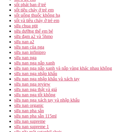
sốt phát ban ở trẻ
sốt tiêu chảy ở trẻ em
sốt uống thuốc không hạ
sốt và tiêu chảy ở trẻ em
sữa chua ptit
sữa dưỡng thể em bé
sữa đạm a2 và 5hmo
sữa nan a2
sữa nan của nga
sữa nan infinipro
sữa nan nga
sữa nan nga nắp xanh
sữa nan nga nắp xanh và nắp vàng khác nhau không
sữa nan nga nhập khẩu
sữa nan nga nhập khẩu và xách tay
sữa nan nga review
sữa nan nga thật và giả
sữa nan nga tốt không
sữa nan nga xách tay và nhập khẩu
sữa nan organic
sữa nan pha sẵn
sữa nan pha sẵn 115ml
sữa nan supreme
sữa nan supreme 1
sữa rửa mặt cetaphil sheis