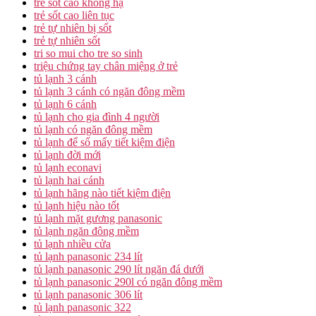
trẻ sốt cao không hạ
trẻ sốt cao liên tục
trẻ tự nhiên bị sốt
trẻ tự nhiên sốt
tri so mui cho tre so sinh
triệu chứng tay chân miệng ở trẻ
tủ lạnh 3 cánh
tủ lạnh 3 cánh có ngăn đông mềm
tủ lạnh 6 cánh
tủ lạnh cho gia đình 4 người
tủ lạnh có ngăn đông mềm
tủ lạnh để số mấy tiết kiệm điện
tủ lạnh đời mới
tủ lạnh econavi
tủ lạnh hai cánh
tủ lạnh hãng nào tiết kiệm điện
tủ lạnh hiệu nào tốt
tủ lạnh mặt gương panasonic
tủ lạnh ngăn đông mềm
tủ lạnh nhiều cửa
tủ lạnh panasonic 234 lít
tủ lạnh panasonic 290 lít ngăn đá dưới
tủ lạnh panasonic 290l có ngăn đông mềm
tủ lạnh panasonic 306 lít
tủ lạnh panasonic 322