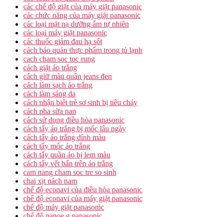
các chế độ giặt của máy giặt panasonic
các chức năng của máy giặt panasonic
các loại mặt nạ dưỡng ẩm tự nhiên
các loại máy giặt panasonic
các thuốc giảm đau hạ sốt
cách bảo quản thực phẩm trong tủ lạnh
cach cham soc toc rung
cách giặt áo trắng
cách giữ màu quần jeans đen
cách làm sạch áo trắng
cách làm sáng da
cách nhận biết trẻ sơ sinh bị tiêu chảy
cách pha sữa nan
cách sử dụng điều hòa panasonic
cách tẩy áo trắng bị mốc lâu ngày
cách tẩy áo trắng dính màu
cách tẩy mốc áo trắng
cách tẩy quần áo bị lem màu
cách tẩy vết bẩn trên áo trắng
cam nang cham soc tre so sinh
chai xịt nách nam
chế độ econavi của điều hòa panasonic
chế độ econavi của máy giặt panasonic
chế độ máy giặt panasonic
chế độ nanoe g panasonic