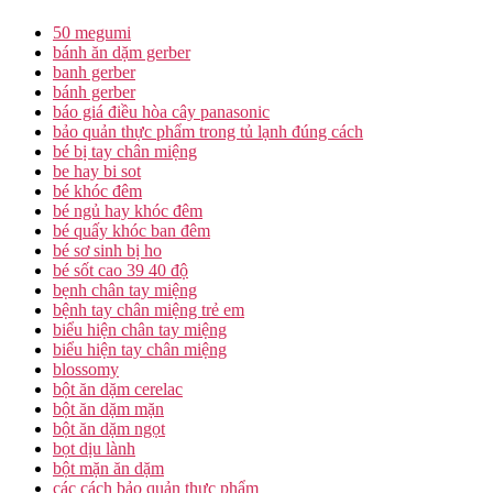
50 megumi
bánh ăn dặm gerber
banh gerber
bánh gerber
báo giá điều hòa cây panasonic
bảo quản thực phẩm trong tủ lạnh đúng cách
bé bị tay chân miệng
be hay bi sot
bé khóc đêm
bé ngủ hay khóc đêm
bé quấy khóc ban đêm
bé sơ sinh bị ho
bé sốt cao 39 40 độ
bẹnh chân tay miệng
bệnh tay chân miệng trẻ em
biểu hiện chân tay miệng
biểu hiện tay chân miệng
blossomy
bột ăn dặm cerelac
bột ăn dặm mặn
bột ăn dặm ngọt
bọt dịu lành
bột mặn ăn dặm
các cách bảo quản thực phẩm