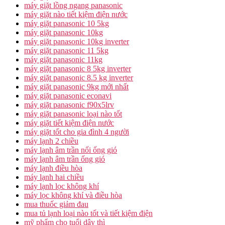
máy giặt lồng ngang panasonic
máy giặt nào tiết kiệm điện nước
máy giặt panasonic 10 5kg
máy giặt panasonic 10kg
máy giặt panasonic 10kg inverter
máy giặt panasonic 11 5kg
máy giặt panasonic 11kg
máy giặt panasonic 8 5kg inverter
máy giặt panasonic 8.5 kg inverter
máy giặt panasonic 9kg mới nhất
máy giặt panasonic econavi
máy giặt panasonic f90x5lrv
máy giặt panasonic loại nào tốt
máy giặt tiết kiệm điện nước
máy giặt tốt cho gia đình 4 người
máy lạnh 2 chiều
máy lạnh âm trần nối ống gió
máy lạnh âm trần ống gió
máy lạnh điều hòa
máy lạnh hai chiều
máy lạnh lọc không khí
máy lọc không khí và điều hòa
mua thuốc giảm đau
mua tủ lạnh loại nào tốt và tiết kiệm điện
mỹ phẩm cho tuổi dậy thì