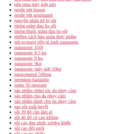
nên mua máy giặt nào
nestle ptit brasse
nestle ptit gourmand
nguyên nhân trẻ bị sốt
nhóm giảm đau hạ sốt
nhóm thuốc giảm đau hạ sốt
những cách bảo quản thực phẩm
nút econavi trên tủ lạnh panasonic
panasonic 410l
panasonic 8.5 kg
panasonic 9 kg
panasonic 9kg
panasonic máy giặt 10kg
paracetamol 500mg
premium hadalabo
rohto 50 megumi
sản phẩm chăm sóc da nhạy cảm
sản phẩm cho da nhạy cảm
sản phẩm dành cho da nhạy cảm
sau sốt xuất huyết
sốt 39 độ cần làm gì
sốt 40 độ có cao không
sốt cao đau nhức xương khớp
sốt cao đột ngột
sốt cao ho nhiều