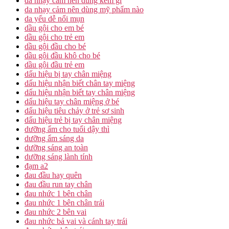
da nhạy cảm nên dùng kem gì
da nhạy cảm nên dùng mỹ phẩm nào
da yếu dễ nổi mụn
dầu gội cho em bé
dầu gội cho trẻ em
dầu gội đầu cho bé
dầu gội đầu khô cho bé
dầu gội đầu trẻ em
dấu hiệu bị tay chân miệng
dấu hiệu nhận biết chân tay miệng
dấu hiệu nhận biết tay chân miệng
dấu hiệu tay chân miệng ở bé
dấu hiệu tiêu chảy ở trẻ sơ sinh
dấu hiệu trẻ bị tay chân miệng
dưỡng ẩm cho tuổi dậy thì
dưỡng ẩm sáng da
dưỡng sáng an toàn
dưỡng sáng lành tính
đạm a2
đau đầu hay quên
đau đầu run tay chân
đau nhức 1 bên chân
đau nhức 1 bên chân trái
đau nhức 2 bên vai
đau nhức bả vai và cánh tay trái