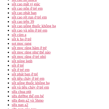
sốt cao mất vị giác
sốt cao nôn ở trẻ em
sốt cao phát ban
sốt cao rét run ở trẻ em
sốt cao trên 39
sốt cao uống thuốc không hạ
sốt cao và nôn ở trẻ em
sốt cúm a
sốt k hạ ở trẻ
sot moc rang
sốt mọc răng hàm ở trẻ
sốt mọc răng như thế nào
sốt mọc răng ở trẻ nhỏ
sốt nóng lạnh
sốt ở trẻ
sốt ở trẻ em
sốt phát ban ở trẻ
sốt tiêu chảy ở trẻ em
sốt uống thuốc không hạ
sốt và tiêu chảy ở trẻ em
sữa chua ptit
sữa dưỡng thể em bé
sữa đạm a2 và 5hmo
sữa nan a2