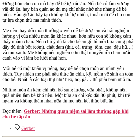
Đừng bón cho con mà hãy để bé tự xúc ăn. Nếu bé có làm vương
vãi đồ ăn, hay bẩn quần áo thì mẹ chỉ nhắc nhở nhẹ nhàng để bé
hiểu. Vào giờ ăn hãy tạo không khí tự nhiên, thoải mái để cho con
tự lựa chọn thứ mà mình thích.
Mẹ nên thay đổi món thường xuyên để bé được ăn và trải nghiệm
hương vị của nhiều món ăn khác nhau, hơn nữa con sẽ không cảm
thấy nhàm chán. Nên chú ý dù là cho bé ăn gì thì mỗi bữa cũng phải
đầy đủ tinh bột (cơm), chất đạm (thịt, cá, trứng, tôm, cua, đậu hũ…)
và rau xanh. Mẹ không nên nghiền cơm thật nhuyễn rồi chan nước
canh vào vì làm bé lười nhai hơn.
Mỗi bé có một khẩu vị riêng, hãy để bé chọn món ăn mình yêu
thích. Tuy nhiên mẹ phải nấu thức ăn chín, kỹ, mềm vệ sinh an toàn
cho bé. Nhất là các loại thịt như heo, bò, gà… thì phải băm nhỏ ra.
Những món ăn kèm chỉ nên bổ sung lượng vừa phải, không nên
quá nhiều làm bé khó tiêu. Một bữa ăn chỉ kéo dài 30 phút, khi trẻ
ngậm và không thèm nhai nữa thì mẹ nên kết thúc bữa ăn.
Đọc thêm:
Gerber: Những quan niệm sai lầm thường gặp khi
cho bé tập ăn
Tags
Gerber