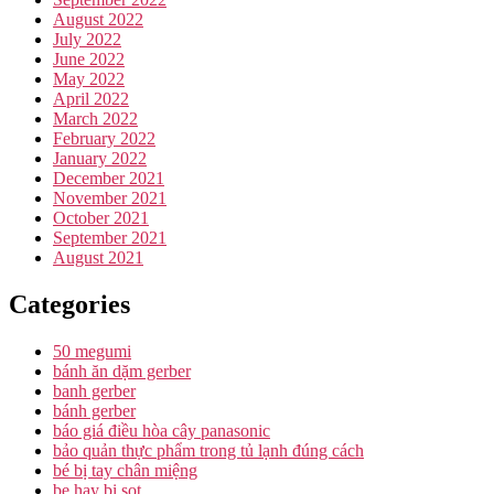
August 2022
July 2022
June 2022
May 2022
April 2022
March 2022
February 2022
January 2022
December 2021
November 2021
October 2021
September 2021
August 2021
Categories
50 megumi
bánh ăn dặm gerber
banh gerber
bánh gerber
báo giá điều hòa cây panasonic
bảo quản thực phẩm trong tủ lạnh đúng cách
bé bị tay chân miệng
be hay bi sot