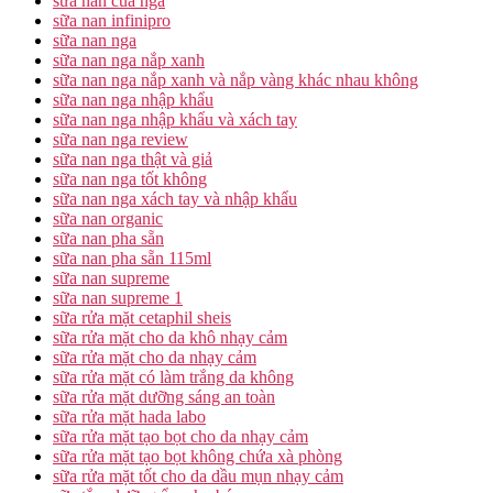
sữa nan của nga
sữa nan infinipro
sữa nan nga
sữa nan nga nắp xanh
sữa nan nga nắp xanh và nắp vàng khác nhau không
sữa nan nga nhập khẩu
sữa nan nga nhập khẩu và xách tay
sữa nan nga review
sữa nan nga thật và giả
sữa nan nga tốt không
sữa nan nga xách tay và nhập khẩu
sữa nan organic
sữa nan pha sẵn
sữa nan pha sẵn 115ml
sữa nan supreme
sữa nan supreme 1
sữa rửa mặt cetaphil sheis
sữa rửa mặt cho da khô nhạy cảm
sữa rửa mặt cho da nhạy cảm
sữa rửa mặt có làm trắng da không
sữa rửa mặt dưỡng sáng an toàn
sữa rửa mặt hada labo
sữa rửa mặt tạo bọt cho da nhạy cảm
sữa rửa mặt tạo bọt không chứa xà phòng
sữa rửa mặt tốt cho da dầu mụn nhạy cảm