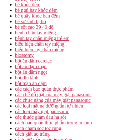
bé khóc đêm
bé ngủ hay khóc đêm
bé quấy khóc ban đêm
bé sơ sinh bị ho
bé sốt cao 39 40 độ
bẹnh chân tay miệng
bệnh tay chân miệng trẻ em
biểu hiện chân tay miệng
biểu hiện tay chân miệng
blossomy
bột ăn dặm cerelac
bột ăn dặm mặn
bột ăn dặm ngọt
bọt dịu lành
bột mặn ăn dặm
các cách bảo quản thực phẩm
các chế độ giặt của máy giặt panasonic
các chức năng của máy giặt panasonic
các loại mặt nạ dưỡng ẩm tự nhiên
các loại máy giặt panasonic
các thuốc giảm đau hạ sốt
cách bảo quản thực phẩm trong tủ lạnh
cach cham soc toc rung
cách giặt áo trắng
cách giữ màu quần jeans đen