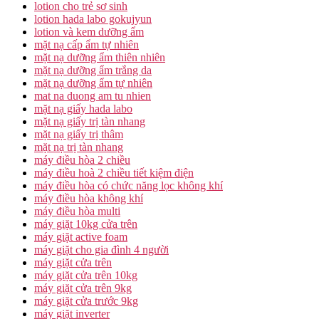
lotion cho trẻ sơ sinh
lotion hada labo gokujyun
lotion và kem dưỡng ẩm
mặt nạ cấp ẩm tự nhiên
mặt nạ dưỡng ẩm thiên nhiên
mặt nạ dưỡng ẩm trắng da
mặt nạ dưỡng ẩm tự nhiên
mat na duong am tu nhien
mặt nạ giấy hada labo
mặt nạ giấy trị tàn nhang
mặt nạ giấy trị thâm
mặt nạ trị tàn nhang
máy điều hòa 2 chiều
máy điều hoà 2 chiều tiết kiệm điện
máy điều hòa có chức năng lọc không khí
máy điều hòa không khí
máy điều hòa multi
máy giặt 10kg cửa trên
máy giặt active foam
máy giặt cho gia đình 4 người
máy giặt cửa trên
máy giặt cửa trên 10kg
máy giặt cửa trên 9kg
máy giặt cửa trước 9kg
máy giặt inverter