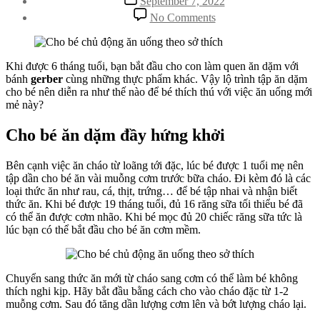
September 7, 2022
date
on
No Comments
Gerber:
Làm
sao
để
Khi được 6 tháng tuổi, bạn bắt đầu cho con làm quen ăn dặm với
bé
bánh
gerber
cùng những thực phẩm khác. Vậy lộ trình tập ăn dặm
hứng
cho bé nên diễn ra như thế nào để bé thích thú với việc ăn uống mới
thú
mẻ này?
với
ăn
Cho bé ăn dặm đầy hứng khởi
dặm?
Bên cạnh việc ăn cháo từ loãng tới đặc, lúc bé được 1 tuổi mẹ nên
tập dần cho bé ăn vài muỗng cơm trước bữa cháo. Đi kèm đó là các
loại thức ăn như rau, cá, thịt, trứng… để bé tập nhai và nhận biết
thức ăn. Khi bé được 19 tháng tuổi, đủ 16 răng sữa tối thiểu bé đã
có thể ăn được cơm nhão. Khi bé mọc đủ 20 chiếc răng sữa tức là
lúc bạn có thể bắt đầu cho bé ăn cơm mềm.
Chuyển sang thức ăn mới từ cháo sang cơm có thể làm bé không
thích nghi kịp. Hãy bắt đầu bằng cách cho vào cháo đặc từ 1-2
muỗng cơm. Sau đó tăng dần lượng cơm lên và bớt lượng cháo lại.