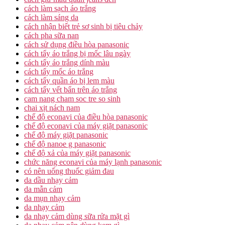
cách làm sạch áo trắng
cách làm sáng da
cách nhận biết trẻ sơ sinh bị tiêu chảy
cách pha sữa nan
cách sử dụng điều hòa panasonic
cách tẩy áo trắng bị mốc lâu ngày
cách tẩy áo trắng dính màu
cách tẩy mốc áo trắng
cách tẩy quần áo bị lem màu
cách tẩy vết bẩn trên áo trắng
cam nang cham soc tre so sinh
chai xịt nách nam
chế độ econavi của điều hòa panasonic
chế độ econavi của máy giặt panasonic
chế độ máy giặt panasonic
chế độ nanoe g panasonic
chế độ xả của máy giặt panasonic
chức năng econavi của máy lạnh panasonic
có nên uống thuốc giảm đau
da dầu nhạy cảm
da mẫn cảm
da mụn nhạy cảm
da nhạy cảm
da nhạy cảm dùng sữa rửa mặt gì