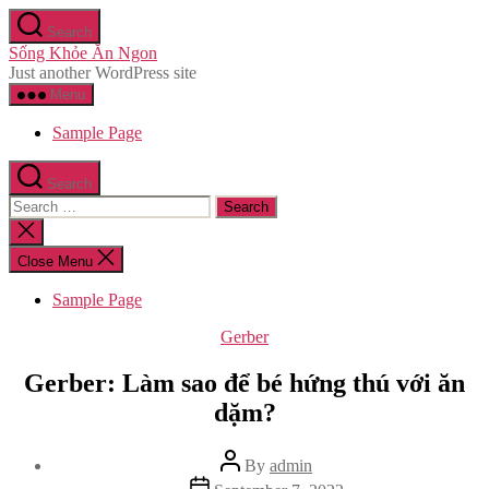
Skip
Search
to
Sống Khỏe Ăn Ngon
the
Just another WordPress site
content
Menu
Sample Page
Search
Search
for:
Close
search
Close Menu
Sample Page
Categories
Gerber
Gerber: Làm sao để bé hứng thú với ăn
dặm?
Post
By
admin
author
Post