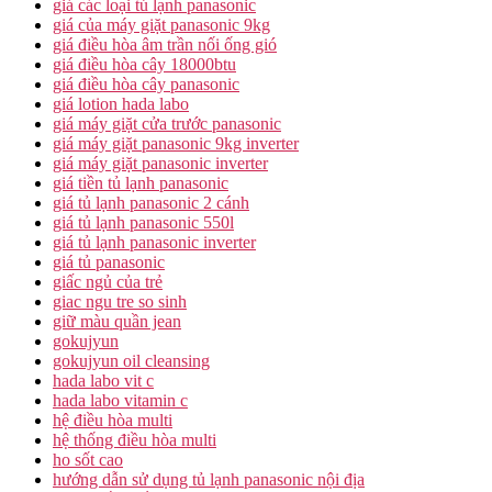
giá các loại tủ lạnh panasonic
giá của máy giặt panasonic 9kg
giá điều hòa âm trần nối ống gió
giá điều hòa cây 18000btu
giá điều hòa cây panasonic
giá lotion hada labo
giá máy giặt cửa trước panasonic
giá máy giặt panasonic 9kg inverter
giá máy giặt panasonic inverter
giá tiền tủ lạnh panasonic
giá tủ lạnh panasonic 2 cánh
giá tủ lạnh panasonic 550l
giá tủ lạnh panasonic inverter
giá tủ panasonic
giấc ngủ của trẻ
giac ngu tre so sinh
giữ màu quần jean
gokujyun
gokujyun oil cleansing
hada labo vit c
hada labo vitamin c
hệ điều hòa multi
hệ thống điều hòa multi
ho sốt cao
hướng dẫn sử dụng tủ lạnh panasonic nội địa