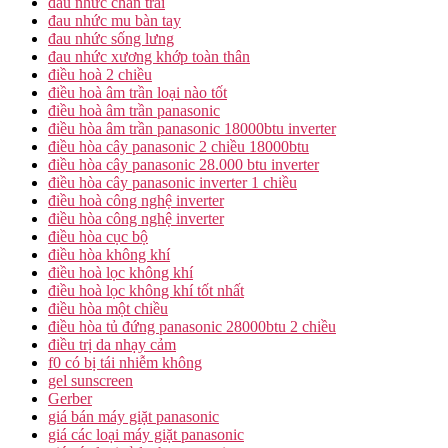
đau nhức chân trái
đau nhức mu bàn tay
đau nhức sống lưng
đau nhức xương khớp toàn thân
điều hoà 2 chiều
điều hoà âm trần loại nào tốt
điều hoà âm trần panasonic
điều hòa âm trần panasonic 18000btu inverter
điều hòa cây panasonic 2 chiều 18000btu
điều hòa cây panasonic 28.000 btu inverter
điều hòa cây panasonic inverter 1 chiều
điều hoà công nghệ inverter
điều hòa công nghệ inverter
điều hòa cục bộ
điều hòa không khí
điều hoà lọc không khí
điều hoà lọc không khí tốt nhất
điều hòa một chiều
điều hòa tủ đứng panasonic 28000btu 2 chiều
điều trị da nhạy cảm
f0 có bị tái nhiễm không
gel sunscreen
Gerber
giá bán máy giặt panasonic
giá các loại máy giặt panasonic