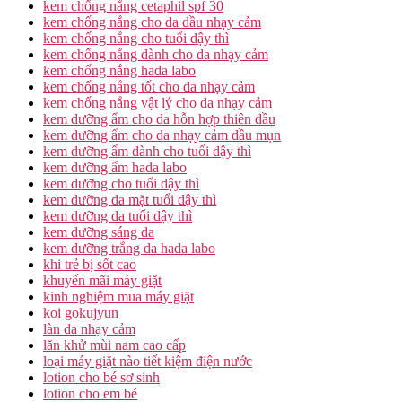
kem chống nắng cetaphil spf 30
kem chống nắng cho da dầu nhạy cảm
kem chống nắng cho tuổi dậy thì
kem chống nắng dành cho da nhạy cảm
kem chống nắng hada labo
kem chống nắng tốt cho da nhạy cảm
kem chống nắng vật lý cho da nhạy cảm
kem dưỡng ẩm cho da hỗn hợp thiên dầu
kem dưỡng ẩm cho da nhạy cảm dầu mụn
kem dưỡng ẩm dành cho tuổi dậy thì
kem dưỡng ẩm hada labo
kem dưỡng cho tuổi dậy thì
kem dưỡng da mặt tuổi dậy thì
kem dưỡng da tuổi dậy thì
kem dưỡng sáng da
kem dưỡng trắng da hada labo
khi trẻ bị sốt cao
khuyến mãi máy giặt
kinh nghiệm mua máy giặt
koi gokujyun
làn da nhạy cảm
lăn khử mùi nam cao cấp
loại máy giặt nào tiết kiệm điện nước
lotion cho bé sơ sinh
lotion cho em bé