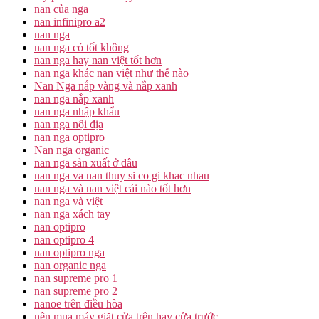
nan của nga
nan infinipro a2
nan nga
nan nga có tốt không
nan nga hay nan việt tốt hơn
nan nga khác nan việt như thế nào
Nan Nga nắp vàng và nắp xanh
nan nga nắp xanh
nan nga nhập khẩu
nan nga nội địa
nan nga optipro
Nan nga organic
nan nga sản xuất ở đâu
nan nga va nan thuy si co gi khac nhau
nan nga và nan việt cái nào tốt hơn
nan nga và việt
nan nga xách tay
nan optipro
nan optipro 4
nan optipro nga
nan organic nga
nan supreme pro 1
nan supreme pro 2
nanoe trên điều hòa
nên mua máy giặt cửa trên hay cửa trước