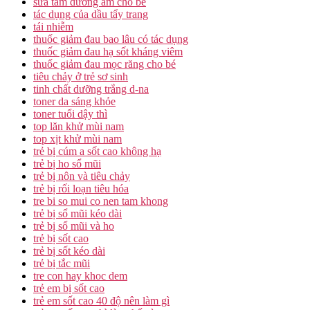
sữa tắm dưỡng ẩm cho bé
tác dụng của dầu tẩy trang
tái nhiễm
thuốc giảm đau bao lâu có tác dụng
thuốc giảm đau hạ sốt kháng viêm
thuốc giảm đau mọc răng cho bé
tiêu chảy ở trẻ sơ sinh
tinh chất dưỡng trắng d-na
toner da sáng khỏe
toner tuổi dậy thì
top lăn khử mùi nam
top xịt khử mùi nam
trẻ bị cúm a sốt cao không hạ
trẻ bị ho sổ mũi
trẻ bị nôn và tiêu chảy
trẻ bị rối loạn tiêu hóa
tre bi so mui co nen tam khong
trẻ bị sổ mũi kéo dài
trẻ bị sổ mũi và ho
trẻ bị sốt cao
trẻ bị sốt kéo dài
trẻ bị tắc mũi
tre con hay khoc dem
trẻ em bị sốt cao
trẻ em sốt cao 40 độ nên làm gì