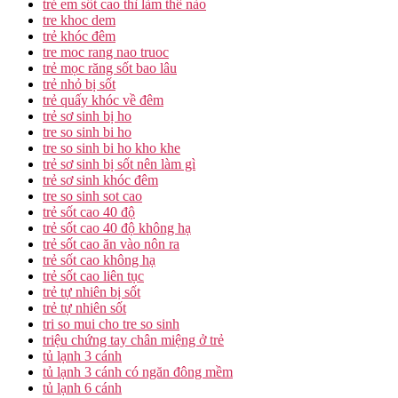
trẻ em sốt cao thì làm thế nào
tre khoc dem
trẻ khóc đêm
tre moc rang nao truoc
trẻ mọc răng sốt bao lâu
trẻ nhỏ bị sốt
trẻ quấy khóc về đêm
trẻ sơ sinh bị ho
tre so sinh bi ho
tre so sinh bi ho kho khe
trẻ sơ sinh bị sốt nên làm gì
trẻ sơ sinh khóc đêm
tre so sinh sot cao
trẻ sốt cao 40 độ
trẻ sốt cao 40 độ không hạ
trẻ sốt cao ăn vào nôn ra
trẻ sốt cao không hạ
trẻ sốt cao liên tục
trẻ tự nhiên bị sốt
trẻ tự nhiên sốt
tri so mui cho tre so sinh
triệu chứng tay chân miệng ở trẻ
tủ lạnh 3 cánh
tủ lạnh 3 cánh có ngăn đông mềm
tủ lạnh 6 cánh