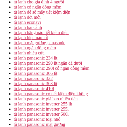
tủ lạnh cho gia đình 4 người
tủ lạnh có ngăn đông mềm
tủ lạnh để số mấy tiết kiệm điện
tủ lạnh đời mới
tủ lạnh econavi
tủ lạnh hai cánh
tủ lạnh hãng nào tiết kiệm điện
tủ lạnh hiệu nào tốt
tủ lạnh mặt gương panasonic
tủ lạnh ngăn đông mềm
tủ lạnh nhiều cửa
tủ lạnh panasonic 234 lít
tủ lạnh panasonic 290 lít ngăn đá dưới
tủ lạnh panasonic 290l có ngăn đông mềm
tủ lạnh panasonic 306 lít
tủ lạnh panasonic 322
tủ lạnh panasonic 363 lít
tủ lạnh panasonic 410l
tủ lạnh panasonic có tiết kiệm điện không
tủ lạnh panasonic giá bao nhiêu tiền
tủ lạnh panasonic inverter 255 lít
tủ lạnh panasonic inverter 255l
tủ lạnh panasonic inverter 500l
tủ lạnh panasonic loại nhỏ
tủ lạnh panasonic mặt gương