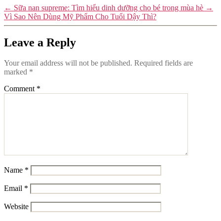
←
Sữa nan supreme: Tìm hiểu dinh dưỡng cho bé trong mùa hè
→
Vì Sao Nên Dùng Mỹ Phẩm Cho Tuổi Dậy Thì?
Leave a Reply
Your email address will not be published.
Required fields are
marked
*
Comment
*
Name
*
Email
*
Website