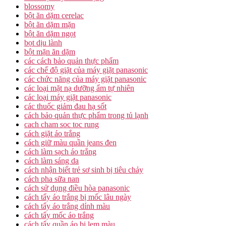
blossomy
bột ăn dặm cerelac
bột ăn dặm mặn
bột ăn dặm ngọt
bọt dịu lành
bột mặn ăn dặm
các cách bảo quản thực phẩm
các chế độ giặt của máy giặt panasonic
các chức năng của máy giặt panasonic
các loại mặt nạ dưỡng ẩm tự nhiên
các loại máy giặt panasonic
các thuốc giảm đau hạ sốt
cách bảo quản thực phẩm trong tủ lạnh
cach cham soc toc rung
cách giặt áo trắng
cách giữ màu quần jeans đen
cách làm sạch áo trắng
cách làm sáng da
cách nhận biết trẻ sơ sinh bị tiêu chảy
cách pha sữa nan
cách sử dụng điều hòa panasonic
cách tẩy áo trắng bị mốc lâu ngày
cách tẩy áo trắng dính màu
cách tẩy mốc áo trắng
cách tẩy quần áo bị lem màu