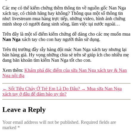
Các mẹ có thể kiểm chứng thêm thông tin về nguồn gốc Nan Nga
xách tay, có chính hãng hay không? Thông qua một số thông tin
như: livestream mua hàng trực tiếp, những video, hình ảnh chứng
minh shop có người đang sinh sống, làm việc tại nước ngoài…
Trên đây là một số điểm kiểm chứng dễ dàng cho các mẹ muốn mua
Nan Nga
xách tay cho con hay người thân sử dụng.
Trên thị trường đầy rẫy hàng đội mác Nan Nga xách tay nhưng lại
bán hàng giả. Hy vọng những chia sẻ trên sẽ giúp ích cho nhiều mẹ
đang băn khoăn tìm kiếm Nan Nga tốt cho con.
Xem thêm:
Khám phá đặc điểm của sữa Nan Nga xách tay & Nan
Nga nội địa
←
Sốt Tiêu Chảy Ở Trẻ Em Là Do Đâu?
→
Mua sữa Nan Nga
xách tay ở đâu để đảm bảo uy tín?
Leave a Reply
Your email address will not be published.
Required fields are
marked
*