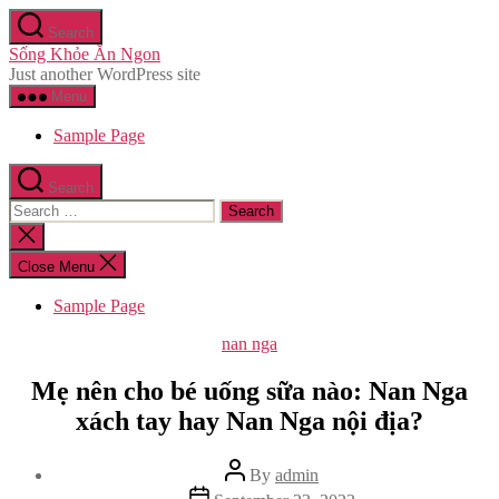
Skip
Search
to
Sống Khỏe Ăn Ngon
the
Just another WordPress site
content
Menu
Sample Page
Search
Search
for:
Close
search
Close Menu
Sample Page
Categories
nan nga
Mẹ nên cho bé uống sữa nào: Nan Nga
xách tay hay Nan Nga nội địa?
Post
By
admin
author
Post