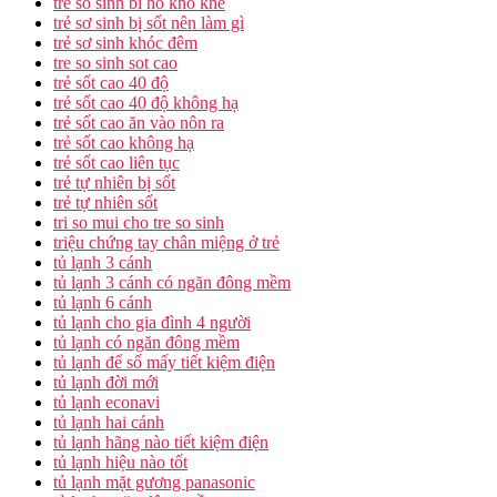
tre so sinh bi ho kho khe
trẻ sơ sinh bị sốt nên làm gì
trẻ sơ sinh khóc đêm
tre so sinh sot cao
trẻ sốt cao 40 độ
trẻ sốt cao 40 độ không hạ
trẻ sốt cao ăn vào nôn ra
trẻ sốt cao không hạ
trẻ sốt cao liên tục
trẻ tự nhiên bị sốt
trẻ tự nhiên sốt
tri so mui cho tre so sinh
triệu chứng tay chân miệng ở trẻ
tủ lạnh 3 cánh
tủ lạnh 3 cánh có ngăn đông mềm
tủ lạnh 6 cánh
tủ lạnh cho gia đình 4 người
tủ lạnh có ngăn đông mềm
tủ lạnh để số mấy tiết kiệm điện
tủ lạnh đời mới
tủ lạnh econavi
tủ lạnh hai cánh
tủ lạnh hãng nào tiết kiệm điện
tủ lạnh hiệu nào tốt
tủ lạnh mặt gương panasonic