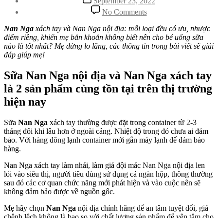
September 23, 2022
date
on
No Comments
Mẹ
nên
Nan Nga
xách tay và Nan Nga nội địa: mỗi loại đều có ưu, nhược
cho
điểm riêng, khiến mẹ băn khoăn không biết nên cho bé uống sữa
bé
nào là tốt nhất? Mẹ đừng lo lắng, các thông tin trong bài viết sẽ giải
uống
đáp giúp mẹ!
sữa
nào:
Sữa Nan Nga nội địa và Nan Nga xách tay
Nan
là 2 sản phẩm cùng tồn tại trên thị trường
Nga
xách
hiện nay
tay
hay
Sữa
Nan Nga
xách tay thường được đặt trong container từ 2-3
Nan
tháng đôi khi lâu hơn ở ngoài cảng. Nhiệt độ trong đó chưa ai đảm
Nga
bảo. Với hàng đông lạnh container mới gắn máy lạnh để đảm bảo
nội
hàng.
địa?
Nan Nga xách tay làm nhái, làm giả đội mác Nan Nga nội địa len
lỏi vào siêu thị, người tiêu dùng sử dụng cả ngàn hộp, thông thường
sau đó các cơ quan chức năng mới phát hiện và vào cuộc nên sẽ
không đảm bảo được về nguồn gốc.
Mẹ hãy chọn
Nan Nga
nội địa chính hãng để an tâm tuyệt đối, giá
chênh lệch không là bao so với chất lượng sản phẩm để yên tâm cho