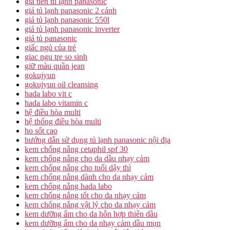
giá tiền tủ lạnh panasonic
giá tủ lạnh panasonic 2 cánh
giá tủ lạnh panasonic 550l
giá tủ lạnh panasonic inverter
giá tủ panasonic
giấc ngủ của trẻ
giac ngu tre so sinh
giữ màu quần jean
gokujyun
gokujyun oil cleansing
hada labo vit c
hada labo vitamin c
hệ điều hòa multi
hệ thống điều hòa multi
ho sốt cao
hướng dẫn sử dụng tủ lạnh panasonic nội địa
kem chống nắng cetaphil spf 30
kem chống nắng cho da dầu nhạy cảm
kem chống nắng cho tuổi dậy thì
kem chống nắng dành cho da nhạy cảm
kem chống nắng hada labo
kem chống nắng tốt cho da nhạy cảm
kem chống nắng vật lý cho da nhạy cảm
kem dưỡng ẩm cho da hỗn hợp thiên dầu
kem dưỡng ẩm cho da nhạy cảm dầu mụn