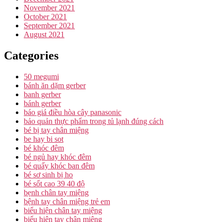
November 2021
October 2021
September 2021
August 2021
Categories
50 megumi
bánh ăn dặm gerber
banh gerber
bánh gerber
báo giá điều hòa cây panasonic
bảo quản thực phẩm trong tủ lạnh đúng cách
bé bị tay chân miệng
be hay bi sot
bé khóc đêm
bé ngủ hay khóc đêm
bé quấy khóc ban đêm
bé sơ sinh bị ho
bé sốt cao 39 40 độ
bẹnh chân tay miệng
bệnh tay chân miệng trẻ em
biểu hiện chân tay miệng
biểu hiện tay chân miệng