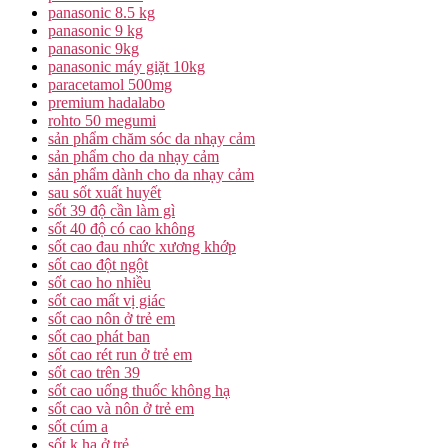
panasonic 8.5 kg
panasonic 9 kg
panasonic 9kg
panasonic máy giặt 10kg
paracetamol 500mg
premium hadalabo
rohto 50 megumi
sản phẩm chăm sóc da nhạy cảm
sản phẩm cho da nhạy cảm
sản phẩm dành cho da nhạy cảm
sau sốt xuất huyết
sốt 39 độ cần làm gì
sốt 40 độ có cao không
sốt cao đau nhức xương khớp
sốt cao đột ngột
sốt cao ho nhiều
sốt cao mất vị giác
sốt cao nôn ở trẻ em
sốt cao phát ban
sốt cao rét run ở trẻ em
sốt cao trên 39
sốt cao uống thuốc không hạ
sốt cao và nôn ở trẻ em
sốt cúm a
sốt k hạ ở trẻ