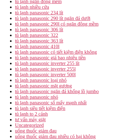
tủ lạnh ngăn đông mềm
tủ lạnh nhiều cửa
tủ lạnh panasonic 234 lít
tủ lạnh panasonic 290 lít ngăn đá dưới
tủ lạnh panasonic 290l có ngăn đông mềm
tủ lạnh panasonic 306 lít
tủ lạnh panasonic 322
tủ lạnh panasonic 363 lít
tủ lạnh panasonic 410l
tủ lạnh panasonic có tiết kiệm điện không
tủ lạnh panasonic giá bao nhiêu tiền
tủ lạnh panasonic inverter 255 lít
tủ lạnh panasonic inverter 255l
tủ lạnh panasonic inverter 500l
tủ lạnh panasonic loại nhỏ
tủ lạnh panasonic mặt gương
tủ lạnh panasonic ngăn đá khổng lồ jumbo
tủ lạnh panasonic nhỏ
tủ lạnh panasonic số mấy mạnh nhất
tủ lạnh siêu tiết kiệm điện
tủ lạnh to 2 cánh
tư vấn máy giặt
Uncategorized
uống thuốc giảm đau
uống thuốc giảm đau nhiều có hại không