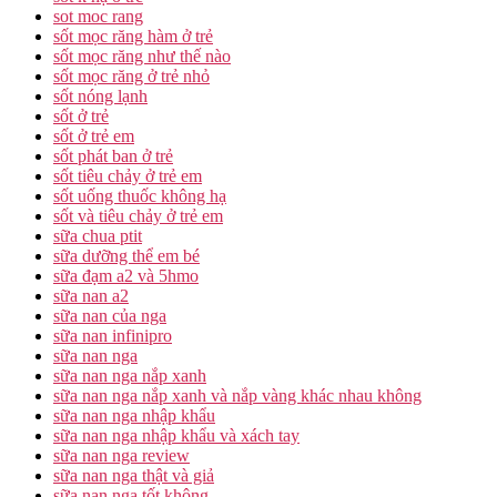
sot moc rang
sốt mọc răng hàm ở trẻ
sốt mọc răng như thế nào
sốt mọc răng ở trẻ nhỏ
sốt nóng lạnh
sốt ở trẻ
sốt ở trẻ em
sốt phát ban ở trẻ
sốt tiêu chảy ở trẻ em
sốt uống thuốc không hạ
sốt và tiêu chảy ở trẻ em
sữa chua ptit
sữa dưỡng thể em bé
sữa đạm a2 và 5hmo
sữa nan a2
sữa nan của nga
sữa nan infinipro
sữa nan nga
sữa nan nga nắp xanh
sữa nan nga nắp xanh và nắp vàng khác nhau không
sữa nan nga nhập khẩu
sữa nan nga nhập khẩu và xách tay
sữa nan nga review
sữa nan nga thật và giả
sữa nan nga tốt không