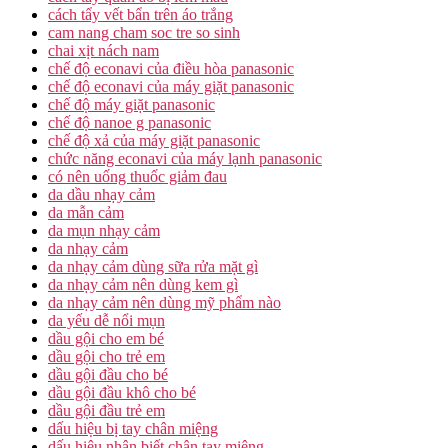
cách tẩy vết bẩn trên áo trắng
cam nang cham soc tre so sinh
chai xịt nách nam
chế độ econavi của điều hòa panasonic
chế độ econavi của máy giặt panasonic
chế độ máy giặt panasonic
chế độ nanoe g panasonic
chế độ xả của máy giặt panasonic
chức năng econavi của máy lạnh panasonic
có nên uống thuốc giảm đau
da dầu nhạy cảm
da mẫn cảm
da mụn nhạy cảm
da nhạy cảm
da nhạy cảm dùng sữa rửa mặt gì
da nhạy cảm nên dùng kem gì
da nhạy cảm nên dùng mỹ phẩm nào
da yếu dễ nổi mụn
dầu gội cho em bé
dầu gội cho trẻ em
dầu gội đầu cho bé
dầu gội đầu khô cho bé
dầu gội đầu trẻ em
dấu hiệu bị tay chân miệng
dấu hiệu nhận biết chân tay miệng