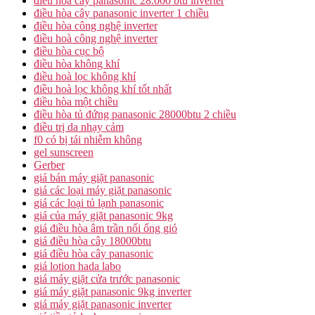
điều hòa cây panasonic 28.000 btu inverter
điều hòa cây panasonic inverter 1 chiều
điều hòa công nghệ inverter
điều hoà công nghệ inverter
điều hòa cục bộ
điều hòa không khí
điều hoà lọc không khí
điều hoà lọc không khí tốt nhất
điều hòa một chiều
điều hòa tủ đứng panasonic 28000btu 2 chiều
điều trị da nhạy cảm
f0 có bị tái nhiễm không
gel sunscreen
Gerber
giá bán máy giặt panasonic
giá các loại máy giặt panasonic
giá các loại tủ lạnh panasonic
giá của máy giặt panasonic 9kg
giá điều hòa âm trần nối ống gió
giá điều hòa cây 18000btu
giá điều hòa cây panasonic
giá lotion hada labo
giá máy giặt cửa trước panasonic
giá máy giặt panasonic 9kg inverter
giá máy giặt panasonic inverter