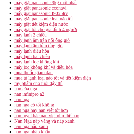
máy giặt panasonic 9kg mới nhất
máy giặt panasonic econavi
máy giặt panasonic f90x5lrv
máy giặt panasonic loại nào tốt
máy giặt tiết kiệm điện nước
máy giặt tốt cho gia đình 4 người
máy lạnh 2 chiều
máy lạnh âm trần nối ống gió
máy lạnh âm trần ống gió
máy lạnh điều hòa
máy lạnh hai chiều
máy lạnh lọc không khí
máy lọc không khí và điều hòa
mua thuốc giảm đau
mua tủ lạnh loại nào tốt và tiết kiệm điện
mỹ phẩm cho tuổi dậy thì
nan của nga
nan infinipro a2
nan nga
nan nga có tốt không
nan nga hay nan việt tốt hơn
nan nga khác nan việt như thế nào
Nan Nga nắp vàng và nắp xanh
nan nga nắp xanh
nan nga nhập khẩu