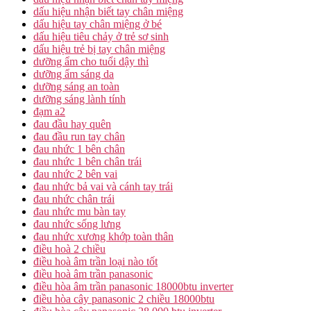
dấu hiệu nhận biết tay chân miệng
dấu hiệu tay chân miệng ở bé
dấu hiệu tiêu chảy ở trẻ sơ sinh
dấu hiệu trẻ bị tay chân miệng
dưỡng ẩm cho tuổi dậy thì
dưỡng ẩm sáng da
dưỡng sáng an toàn
dưỡng sáng lành tính
đạm a2
đau đầu hay quên
đau đầu run tay chân
đau nhức 1 bên chân
đau nhức 1 bên chân trái
đau nhức 2 bên vai
đau nhức bả vai và cánh tay trái
đau nhức chân trái
đau nhức mu bàn tay
đau nhức sống lưng
đau nhức xương khớp toàn thân
điều hoà 2 chiều
điều hoà âm trần loại nào tốt
điều hoà âm trần panasonic
điều hòa âm trần panasonic 18000btu inverter
điều hòa cây panasonic 2 chiều 18000btu