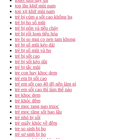
toner tuổi dậy thì
top lăn khử mùi nam
top xịt khử mùi nam
trẻ bị cúm a sốt cao không hạ
trẻ bị ho sổ mũi
trẻ bị nôn và tiêu chảy
trẻ bị rối loạn tiêu hóa
tre bi so mui co nen tam khong
trẻ bị sổ mũi kéo dài
trẻ bị sổ mũi và ho
trẻ bị sốt cao
trẻ bị sốt kéo dài
trẻ bị tắc mũi
tre con hay khoc dem
trẻ em bị sốt cao
trẻ em sốt cao 40 độ nên làm gì
trẻ em sốt cao thì làm thế nào
tre khoc dem
trẻ khóc đêm
tre moc rang nao truoc
trẻ mọc răng sốt bao lâu
trẻ nhỏ bị sốt
trẻ quấy khóc về đêm
tre so sinh bi ho
trẻ sơ sinh bị ho