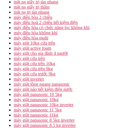
mặt nạ giấy trị tàn nhang
mặt nạ giấy trị thâm
mặt nạ trị tàn nhang
máy điều hòa 2 chiều
máy điều hoà 2 chiều tiết kiệm điện
máy điều hòa có chức năng lọc không khí
máy điều hòa không khí
máy điều hòa multi
máy giặt 10kg cửa trên
máy giặt active foam
máy giặt cho gia đình 4 người
máy giặt cửa trên
máy giặt cửa trên 10kg
máy giặt cửa trên 9kg
máy giặt cửa trước 9kg
máy giặt inverter
máy giặt lồng ngang panasonic
máy giặt nào tiết kiệm điện nước
máy giặt panasonic 10 5kg
máy giặt panasonic 10kg
máy giặt panasonic 10kg inverter
máy giặt panasonic 11 5kg
máy giặt panasonic 11kg
máy giặt panasonic 8 5kg inverter
máy giặt panasonic 8.5 kg inverter