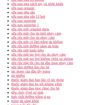
sữa nan nga xách tay và nhập khẩu
sữa nan organic
sữa nan pha sẵn
sữa nan pha sẵn 115ml
sữa nan supreme
sữa nan supreme 1
sữa rửa mặt cetaphil sheis
sữa rửa mặt cho da khô nhạy cảm
sữa rửa mặt cho da nhạy cảm
sữa rửa mặt có làm trắng da không
sữa rửa mặt dưỡng sáng an toàn
sữa rửa mặt hada labo
sữa rửa mặt tạo bọt cho da nhạy cảm
sữa rửa mặt tạo bọt không chứa xà phòng
sữa rửa mặt tốt cho da dầu mụn nhạy cảm
sữa tắm dưỡng ẩm cho bé
tác dụng của dầu tẩy trang
tái nhiễm
thuốc giảm đau bao lâu có tác dụng
thuốc giảm đau hạ sốt kháng viêm
thuốc giảm đau mọc răng cho bé
tiêu chảy ở trẻ sơ sinh
tinh chất dưỡng trắng d-na
toner da sáng khỏe