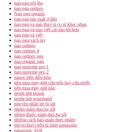
nan nga nội địa
nan nga optipro
Nan nga organic
nan nga sản xuất ở đâu
nan nga va nan thuy si co gi khac nhau
nan nga và nan việt cái nào tốt hơn
nan nga và việt
nan nga xách tay
nan optipro
nan optipro 4
nan optipro nga
nan organic nga
nan supreme pro 1
nan supreme pro 2
nanoe trên điều hòa
nên mua máy giặt cửa trên hay cửa trước
nên mua máy giặt nào
nestle ptit brasse
nestle ptit gourmand
nguyên nhân trẻ bị sốt
nhóm giảm đau hạ sốt
nhóm thuốc giảm đau hạ sốt
những cách bảo quản thực phẩm
nút econavi trên tủ lạnh panasonic
panasonic 410l