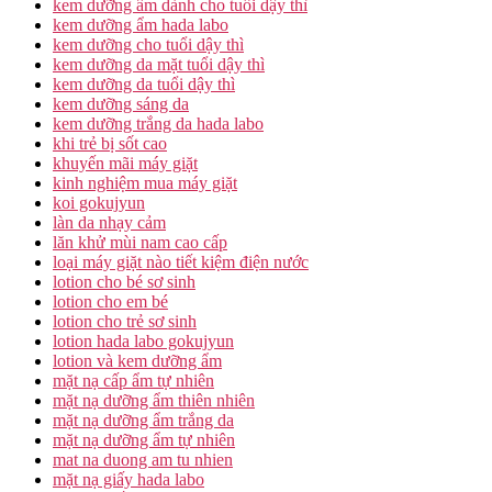
kem dưỡng ẩm dành cho tuổi dậy thì
kem dưỡng ẩm hada labo
kem dưỡng cho tuổi dậy thì
kem dưỡng da mặt tuổi dậy thì
kem dưỡng da tuổi dậy thì
kem dưỡng sáng da
kem dưỡng trắng da hada labo
khi trẻ bị sốt cao
khuyến mãi máy giặt
kinh nghiệm mua máy giặt
koi gokujyun
làn da nhạy cảm
lăn khử mùi nam cao cấp
loại máy giặt nào tiết kiệm điện nước
lotion cho bé sơ sinh
lotion cho em bé
lotion cho trẻ sơ sinh
lotion hada labo gokujyun
lotion và kem dưỡng ẩm
mặt nạ cấp ẩm tự nhiên
mặt nạ dưỡng ẩm thiên nhiên
mặt nạ dưỡng ẩm trắng da
mặt nạ dưỡng ẩm tự nhiên
mat na duong am tu nhien
mặt nạ giấy hada labo