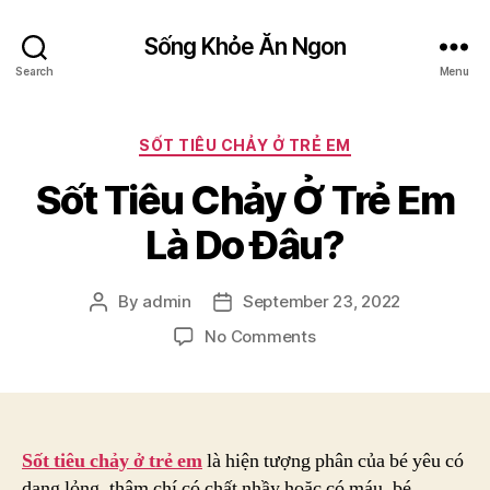
Sống Khỏe Ăn Ngon
Search
Menu
Categories
SỐT TIÊU CHẢY Ở TRẺ EM
Sốt Tiêu Chảy Ở Trẻ Em
Là Do Đâu?
By
admin
September 23, 2022
Post
Post
author
date
on
No Comments
Sốt
Tiêu
Chảy
Ở
Trẻ
Sốt tiêu chảy ở trẻ em
là hiện tượng phân của bé yêu có
Em
dạng lỏng, thậm chí có chất nhầy hoặc có máu, bé