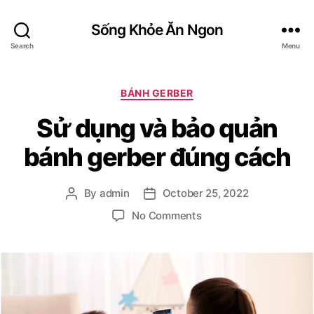
Sống Khỏe Ăn Ngon
Search
Menu
Categories
BÁNH GERBER
Sử dụng và bảo quản
bánh gerber đúng cách
By
admin
October 25, 2022
Post
Post
author
date
on
No Comments
Sử
dụng
và
bảo
quản
bánh