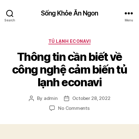
Sống Khỏe Ăn Ngon
Search
Menu
Categories
TỦ LẠNH ECONAVI
Thông tin cần biết về
công nghệ cảm biến tủ
lạnh econavi
By
admin
October 28, 2022
Post
Post
author
date
on
No Comments
Thông
tin
cần
biết