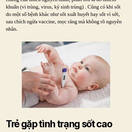
Phải
khuẩn (vi trùng, virus, ký sinh trùng) . Cũng có khi sốt
Kiêng
do một số bệnh khác như sốt xuất huyết hay sốt vì sởi,
Ăn
sau chích ngừa vaccine, mọc răng mà không rõ nguyên
Gì?
nhân.
Trẻ gặp tình trạng sốt cao