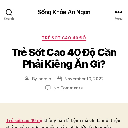
Sống Khỏe Ăn Ngon
Search
Menu
Categories
TRẺ SỐT CAO 40 ĐỘ
Trẻ Sốt Cao 40 Độ Cần
Phải Kiêng Ăn Gì?
By
admin
November 19, 2022
Post
Post
author
date
on
No Comments
Trẻ
Sốt
Cao
40
Độ
Trẻ sốt cao 40 độ
không hẳn là bệnh mà chỉ là một triệu
Cần
chứng của nhiều nguyên nhân, phần lớn là do nhiễm