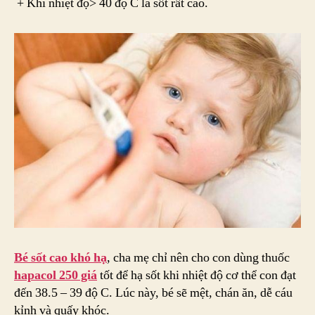
+ Khi nhiệt độ> 40 độ C là sốt rất cao.
Bé sốt cao khó hạ
, cha mẹ chỉ nên cho con dùng thuốc
hapacol 250 giá
tốt để hạ sốt khi nhiệt độ cơ thể con đạt
đến 38.5 – 39 độ C. Lúc này, bé sẽ mệt, chán ăn, dễ cáu
kỉnh và quấy khóc.