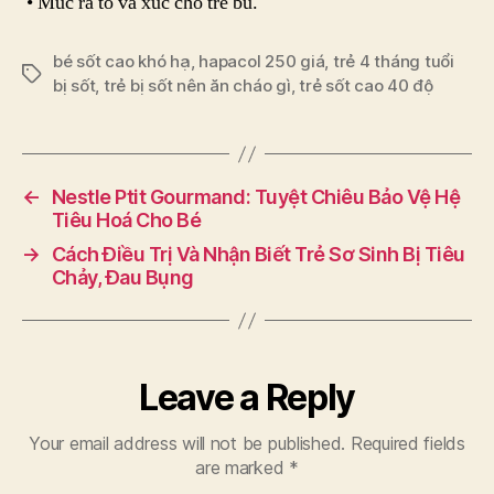
• Múc ra tô và xúc cho trẻ bú.
bé sốt cao khó hạ
,
hapacol 250 giá
,
trẻ 4 tháng tuổi
Tags
bị sốt
,
trẻ bị sốt nên ăn cháo gì
,
trẻ sốt cao 40 độ
←
Nestle Ptit Gourmand: Tuyệt Chiêu Bảo Vệ Hệ
Tiêu Hoá Cho Bé
→
Cách Điều Trị Và Nhận Biết Trẻ Sơ Sinh Bị Tiêu
Chảy, Đau Bụng
Leave a Reply
Your email address will not be published.
Required fields
are marked
*