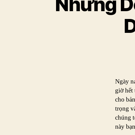
Những D
D
Ngày na
giờ hết
cho bản
trọng v
chúng t
này bạn