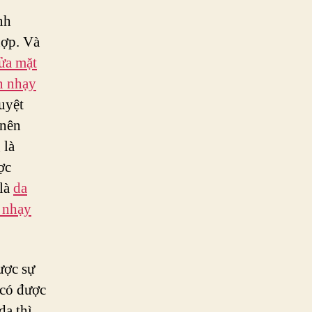
nh
hợp. Và
rửa mặt
n nhạy
uyệt
 nên
 là
ợc
 là
da
 nhạy
ược sự
 có được
da thì