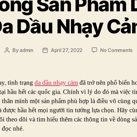
òng Sản Phẩm 
a Dầu Nhạy C
o
By
admin
April 27, 2022
No Comments
Post
Post
N
author
date
D
S
P
y, tình trạng
da dầu nhạy cảm
đã trở nên phổ biến h
D
 tại hầu hết các quốc gia. Chính vì lý do đó mà việc 
C
 thân mình một sản phẩm phù hợp là điều vô cùng q
D
D
à được hầu hết mọi người tin tưởng lựa chọn. Hãy cù
N
ôi theo dõi và tìm hiểu thêm các thông tin về dòng 
C
 đọc nhé.