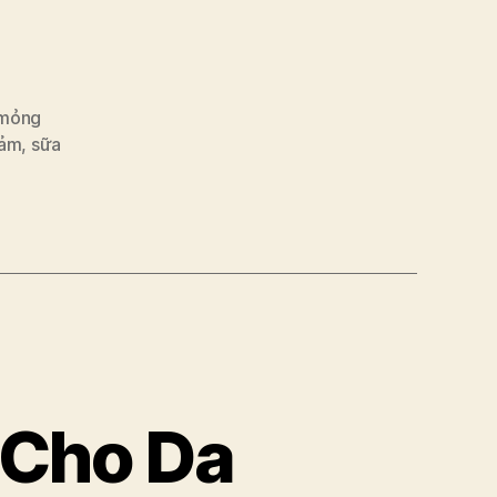
 mỏng
cảm
,
sữa
 Cho Da