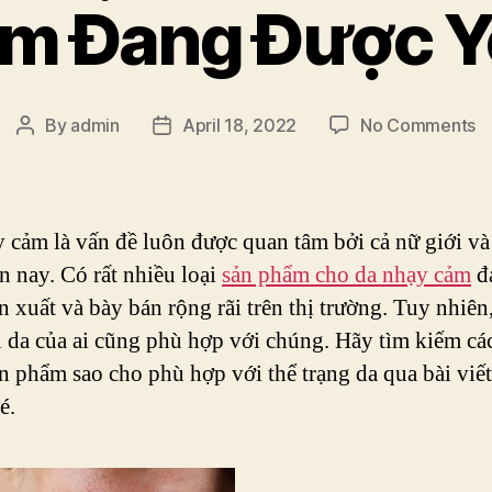
m Đang Được Y
o
By
admin
April 18, 2022
No Comments
Post
Post
N
author
date
L
S
P
 cảm là vấn đề luôn được quan tâm bởi cả nữ giới v
C
ện nay. Có rất nhiều loại
sản phẩm cho da nhạy cảm
đ
D
n xuất và bày bán rộng rãi trên thị trường. Tuy nhiê
N
C
n da của ai cũng phù hợp với chúng. Hãy tìm kiếm cá
Đ
n phẩm sao cho phù hợp với thể trạng da qua bài viế
Đ
é.
Y
T