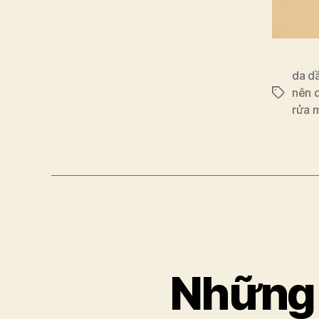
da d
nên 
Tags
rửa 
Những 