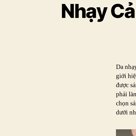
Nhạy Cả
Da nhạy
giới hi
được sả
phải là
chọn sả
dưới nh