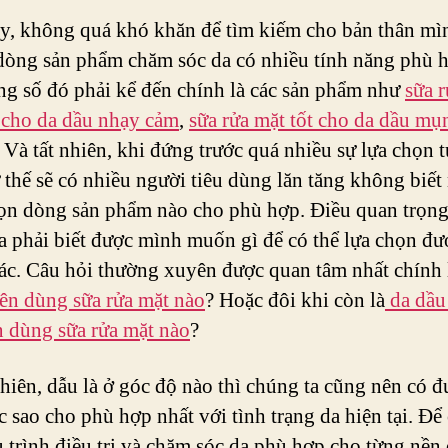
y, không quá khó khăn để tìm kiếm cho bản thân mì
òng sản phẩm chăm sóc da có nhiều tính năng phù 
ng số đó phải kể đến chính là các sản phẩm như
sữa 
 cho da dầu nhạy cảm
,
sữa rửa mặt tốt cho da dầu mụ
 Và tất nhiên, khi đứng trước quá nhiều sự lựa chọn t
 thế sẽ có nhiều người tiêu dùng lăn tăng không biết
ọn dòng sản phẩm nào cho phù hợp. Điều quan trọng
a phải biết được mình muốn gì để có thể lựa chọn đư
ác. Câu hỏi thường xuyên được quan tâm nhất chính
n dùng sữa rửa mặt nào
? Hoặc đôi khi còn là
da dầu
 dùng sữa rửa mặt nào
?
nhiên, dẫu là ở góc độ nào thì chúng ta cũng nên có đ
c sao cho phù hợp nhất với tình trạng da hiện tại. Để
u trình điều trị và chăm sóc da phù hợp cho từng nền 