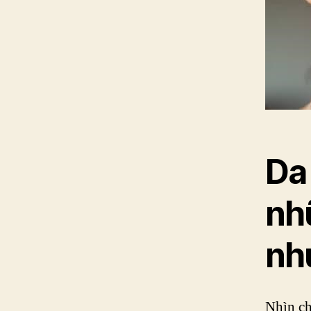
Da
nh
nh
Nhìn ch