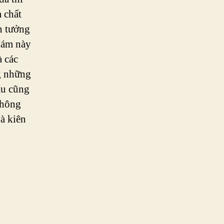
 chất
n tưởng
đám này
à các
g những
âu cũng
không
à kiên