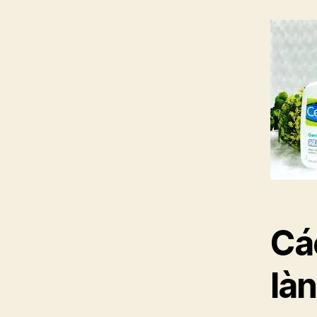
Cá
là