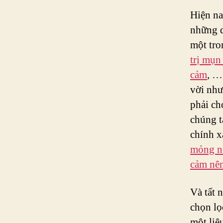
Hiện na
những d
một tro
trị mụn
cảm
, …
vời như
phải ch
chúng t
chính x
mỏng nê
cảm nên
Và tất 
chọn lọ
một liệ