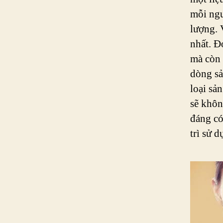
mỗi ngư
lượng. 
nhất. Đ
mà còn 
dòng sả
loại sả
sẽ khôn
đáng có
trì sử 